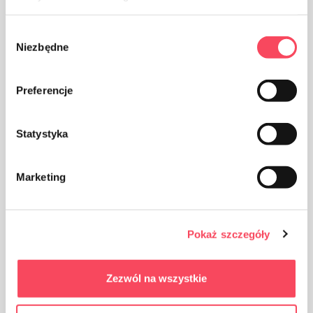
Wybór
Niezbędne
zgody
Das Produkt ist für den Handel in den Ländern der
Preferencje
Eurasischen Zollunion zugelassen
Statystyka
Marketing
Das Produkt ist für den Kontakt mit Lebensmitteln
bestimmt, es beeinträchtigt den Geschmack und Geruch
Pokaż szczegóły
des Gerichts nicht
Zezwól na wszystkie