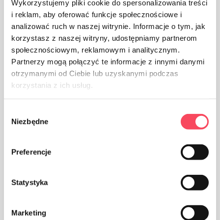
Wykorzystujemy pliki cookie do spersonalizowania treści
i reklam, aby oferować funkcje społecznościowe i
analizować ruch w naszej witrynie. Informacje o tym, jak
korzystasz z naszej witryny, udostępniamy partnerom
Das Produkt ist für den Handel in den Ländern der
społecznościowym, reklamowym i analitycznym.
Eurasischen Zollunion zugelassen
Partnerzy mogą połączyć te informacje z innymi danymi
otrzymanymi od Ciebie lub uzyskanymi podczas
korzystania z ich usług.
Wybór
Niezbędne
zgody
Das Produkt ist für den Kontakt mit Lebensmitteln
bestimmt, es beeinträchtigt den Geschmack und Geruch
Preferencje
des Gerichts nicht
Statystyka
Marketing