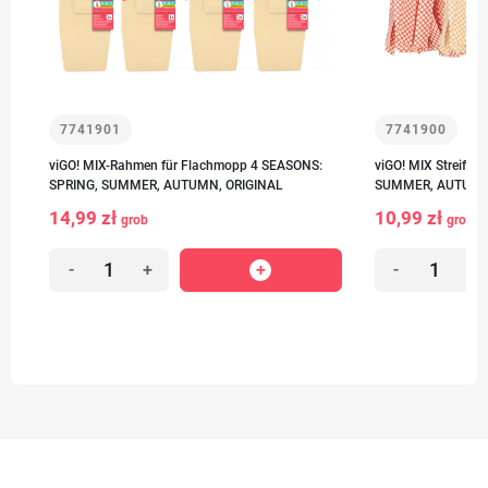
7741901
7741900
viGO! MIX-Rahmen für Flachmopp 4 SEASONS:
viGO! MIX Streife
SPRING, SUMMER, AUTUMN, ORIGINAL
SUMMER, AUTUMN
14,99 zł
10,99 zł
grob
grob
-
+
-
+