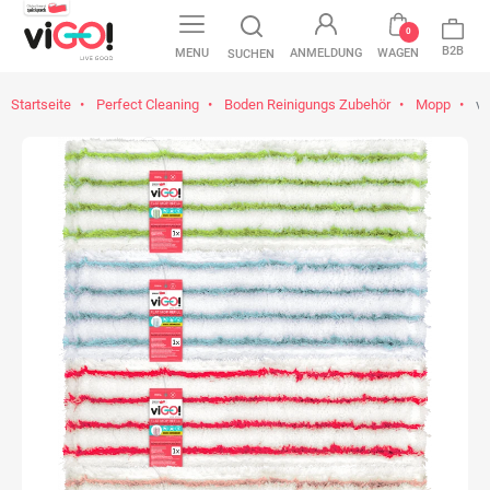
0
B2B
MENU
ANMELDUNG
WAGEN
SUCHEN
Startseite
Perfect Cleaning
Boden Reinigungs Zubehör
Mopp
vi