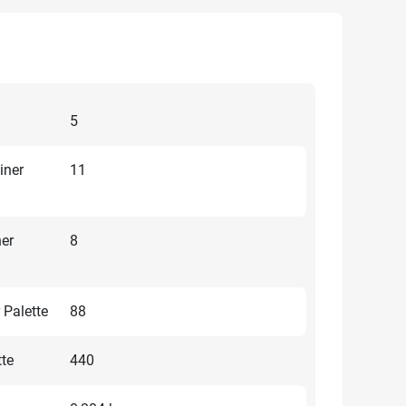
5
iner
11
ner
8
 Palette
88
tte
440