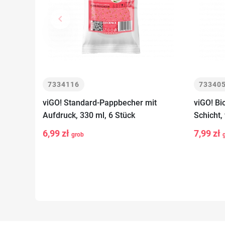
keyboard_arrow_left
Zurück
7334116
73340
viGO! Standard-Pappbecher mit
viGO! Bi
Aufdruck, 330 ml, 6 Stück
Schicht,
-
+
-
In den
6,99 zł
7,99 zł
grob
Warenkorb