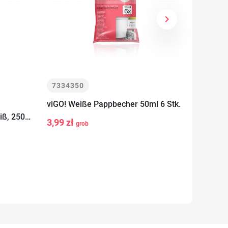
keyboard_arrow_right
Weiter
7334350
73342
viGO! Weiße Pappbecher 50ml 6 Stk.
viGO! B
-
+
iß, 250
In den
Schicht
3,99 zł
grob
-
Warenkorb
7,49 z
b