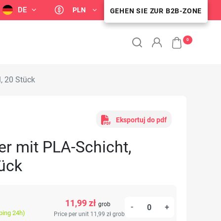
DE
PLN
GEHEN SIE ZUR B2B-ZONE
B2B-KUNDENZONE
0
, 20 Stück
Eksportuj do pdf
r mit PLA-Schicht,
tück
11,99 zł
grob
-
+
ping 24h)
Price per unit 11,99 zł
grob