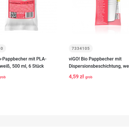
50
7334105
o-Pappbecher mit PLA-
viGO! Bio Pappbecher mit
 weiß, 500 ml, 6 Stück
Dispersionsbeschichtung, we
+
-
+
In den
In den
ml, 6 Stück
4,59 zł
grob
grob
Warenkorb
Warenkor