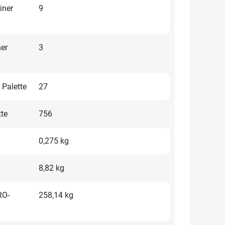
iner
9
ner
3
 Palette
27
tte
756
0,275 kg
8,82 kg
RO-
258,14 kg