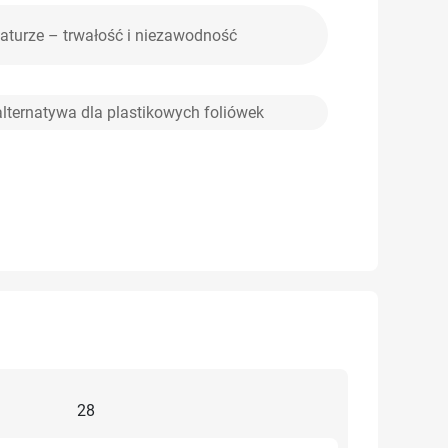
aturze – trwałość i niezawodność
lternatywa dla plastikowych foliówek
28