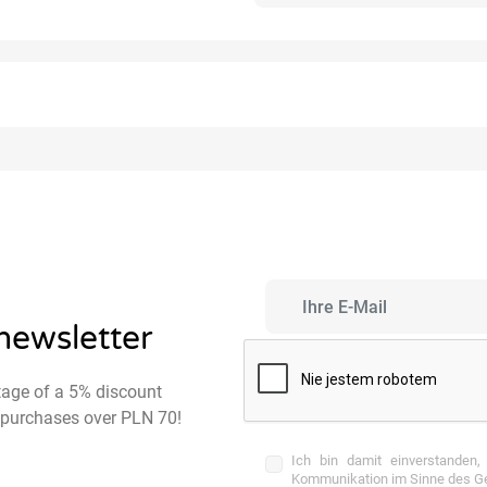
 newsletter
tage of a 5% discount
st purchases over PLN 70!
Ich bin damit einverstanden,
Kommunikation im Sinne des Ges