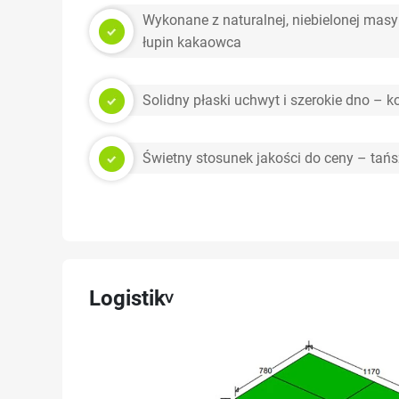
Wykonane z naturalnej, niebielonej masy
łupin kakaowca
Solidny płaski uchwyt i szerokie dno – 
Świetny stosunek jakości do ceny – tań
Logistik