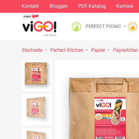
Kontakt
Bloggen
PDF-Katalog
Karriere
PERFECT PICNIC
Startseite
Perfect Kitchen
Papier
Papiertüten