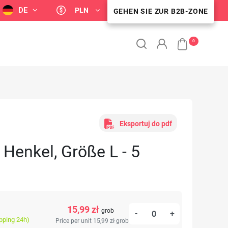
DE
PLN
GEHEN SIE ZUR B2B-ZONE
B2B-KUNDENZONE
0
Eksportuj do pdf
 Henkel, Größe L - 5
15,99 zł
grob
-
+
ipping 24h)
Price per unit 15,99 zł
grob