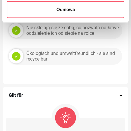
Perfekt geeignet für mittelgroße Körbe in
jeder Form
Odmowa
Nie sklejają się ze sobą, co pozwala na łatwe
oddzielenie ich od siebie na rolce
Ökologisch und umweltfreundlich - sie sind
recycelbar
Gilt für