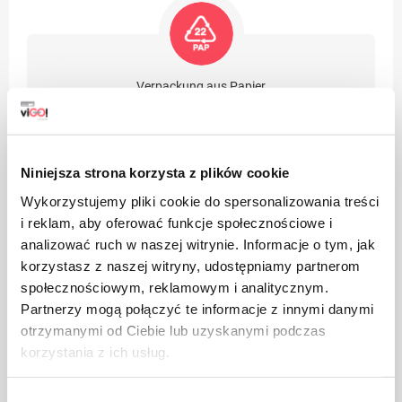
Verpackung aus Papier
Niniejsza strona korzysta z plików cookie
Wykorzystujemy pliki cookie do spersonalizowania treści
i reklam, aby oferować funkcje społecznościowe i
Achten Sie auf Sauberkeit, werfen Sie die gebrauchte
analizować ruch w naszej witrynie. Informacje o tym, jak
Produktverpackung in den Mülleimer
korzystasz z naszej witryny, udostępniamy partnerom
społecznościowym, reklamowym i analitycznym.
Partnerzy mogą połączyć te informacje z innymi danymi
otrzymanymi od Ciebie lub uzyskanymi podczas
korzystania z ich usług.
Darf nicht in die Hände von Kindern gelangen
Wybór