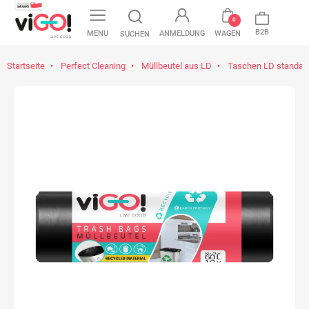
favorite
0
B2B
MENU
ANMELDUNG
WAGEN
SUCHEN
Startseite
Perfect Cleaning
Müllbeutel aus LD
Taschen LD standar