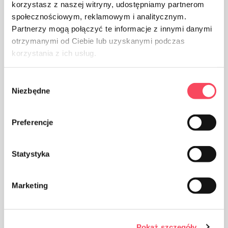
korzystasz z naszej witryny, udostępniamy partnerom
społecznościowym, reklamowym i analitycznym.
Partnerzy mogą połączyć te informacje z innymi danymi
otrzymanymi od Ciebie lub uzyskanymi podczas
Huolehdi puhtaudesta, heitä käytetty tuotepakkaus
korzystania z ich usług.
roskakoriin
Wybór
Niezbędne
zgody
Preferencje
Tuote on otettu kauppaan Euraasian tulliliiton maissa
Statystyka
Marketing
Edut
Sitä käytetään laajasti keittiössä
Pokaż szczegóły