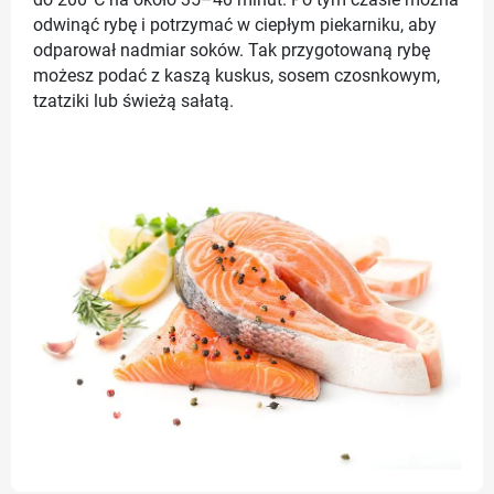
do 200°C na około 35–40 minut. Po tym czasie można
odwinąć rybę i potrzymać w ciepłym piekarniku, aby
odparował nadmiar soków. Tak przygotowaną rybę
możesz podać z kaszą kuskus, sosem czosnkowym,
tzatziki lub świeżą sałatą.