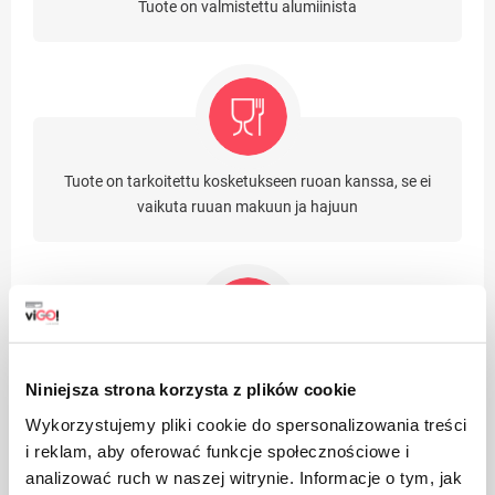
Tuote on valmistettu alumiinista
Tuote on tarkoitettu kosketukseen ruoan kanssa, se ei
vaikuta ruuan makuun ja hajuun
Polypropeenista, PP valmistettuja pakkauksia pidetään
Niniejsza strona korzysta z plików cookie
(PET: n vieressä) turvallisimpana muovina
Wykorzystujemy pliki cookie do spersonalizowania treści
terveydellemme
i reklam, aby oferować funkcje społecznościowe i
analizować ruch w naszej witrynie. Informacje o tym, jak