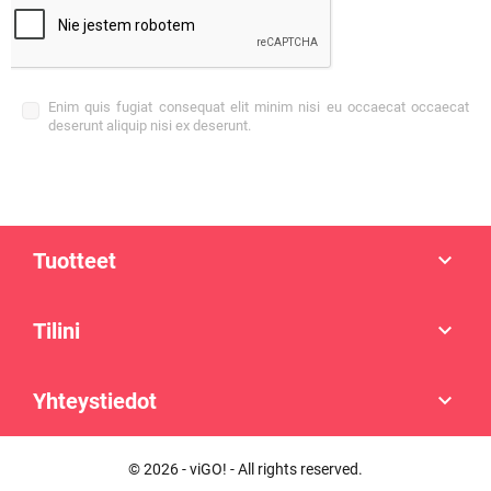
Enim quis fugiat consequat elit minim nisi eu occaecat occaecat
deserunt aliquip nisi ex deserunt.
Tuotteet

Tilini

Yhteystiedot

© 2026 - viGO! - All rights reserved.