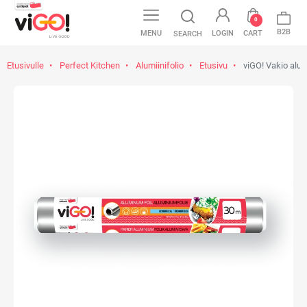
0
B2B
MENU
LOGIN
CART
SEARCH
Etusivulle
Perfect Kitchen
Alumiinifolio
Etusivu
viGO! Vakio alum