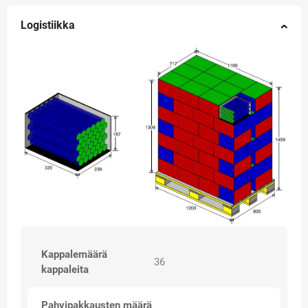
Logistiikka
Kappalemäärä
36
kappaleita
Pahvipakkausten määrä