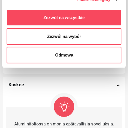
Täydellinen leipomiseen, höyryttämiseen ja
grillaamiseen
Zezwól na wszystkie
Zezwól na wybór
Siinä valmistetut ruokia säilyttävät tuoreen
luonnollisen maun, aromin ja vitamiinit
Odmowa
Koskee
Alumiinifoliossa on monia epätavallisia sovelluksia.