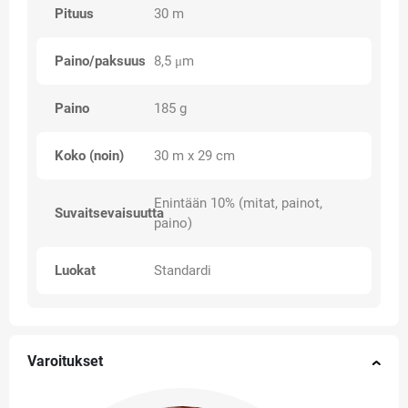
Pituus
30 m
Paino/paksuus
8,5 μm
Paino
185 g
Koko (noin)
30 m x 29 cm
Enintään 10% (mitat, painot,
Suvaitsevaisuutta
paino)
Luokat
Standardi
Varoitukset