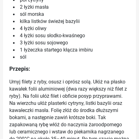
pół cytryny
2 łyżki masła
sól morska
kilka listków świeżej bazylii
4 łyżki oliwy
4 łyżki sosu słodko-kwaśnego
3 łyżki sosu sojowego
1 łyżeczka startego kłącza imbiru
sól
Przepis:
Umyj filety z ryby, osusz i oprósz solą. Ułóż na płasko
kawałek folii aluminiowej (dwa razy większy niż filet z
ryby). Na folii ułóż filet i obficie posyp przyprawami.
Na wierzchu ułóż plasterki cytryny, listki bazylii oraz
kawałeczki masła. Folię złóż do środka dłuższymi
bokami, a następnie zawiń krótsze boki. Tak
zapakowaną rybę włóż do naczynia żaroodpornego
lub ceramicznego i wstaw do piekarnika nagrzanego