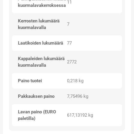
11
kuormalavakerroksessa
Kerrosten lukumäärä
7
kuormalavalla
Laatikoiden lukumäärä
77
Kappaleiden lukumäärä
2772
kuormalavalla
Paino tuotei
0,218 kg
Pakkauksen paino
7,75496 kg
Lavan paino (EURO
617,13192 kg
paletilla)