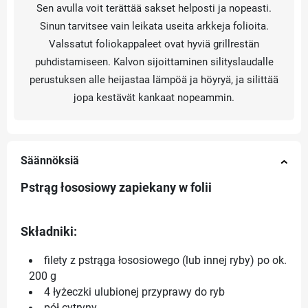
Sen avulla voit terättää sakset helposti ja nopeasti.
Sinun tarvitsee vain leikata useita arkkeja folioita.
Valssatut foliokappaleet ovat hyviä grillrestän
puhdistamiseen. Kalvon sijoittaminen silityslaudalle
perustuksen alle heijastaa lämpöä ja höyryä, ja silittää
jopa kestävät kankaat nopeammin.
Säännöksiä
Pstrąg łososiowy zapiekany w folii
Składniki:
filety z pstrąga łososiowego (lub innej ryby) po ok.
200 g
4 łyżeczki ulubionej przyprawy do ryb