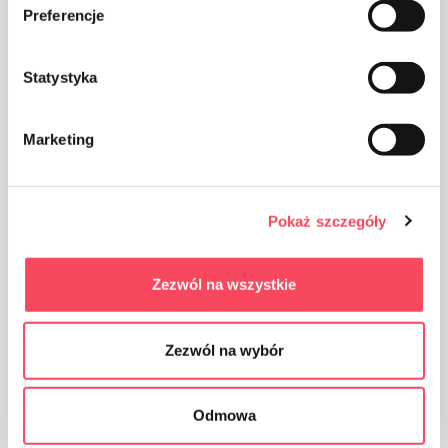
Preferencje
FSC
Statystyka
Marketing
Edut
Paksumman materiaalin käytön ansiosta se
erottuu lisääntyneestä lujuudesta ja
Pokaż szczegóły
lämmönkestävyydestä
Zezwól na wszystkie
Sitä käytetään laajasti keittiössä
Zezwól na wybór
Hän on keittiössä täydellinen ja
monitoiminen auttaja
Odmowa