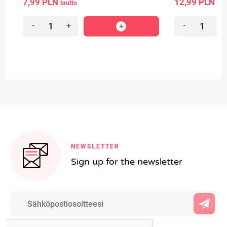
7,99 PLN
12,99 PLN
brutto
bru
-
+
-
+
NEWSLETTER
Sign up for the newsletter