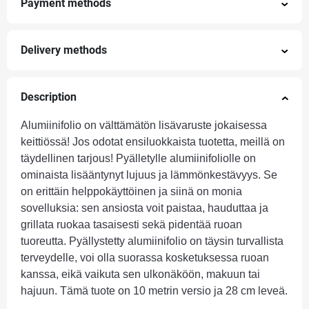
Payment methods
Delivery methods
Description
Alumiinifolio
on välttämätön lisävaruste jokaisessa
keittiössä! Jos odotat ensiluokkaista tuotetta, meillä on
täydellinen tarjous! Pyälletylle alumiinifoliolle on
ominaista lisääntynyt lujuus ja lämmönkestävyys. Se
on erittäin helppokäyttöinen ja siinä on monia
sovelluksia: sen ansiosta voit paistaa, hauduttaa ja
grillata ruokaa tasaisesti sekä pidentää ruoan
tuoreutta. Pyällystetty alumiinifolio on täysin turvallista
terveydelle, voi olla suorassa kosketuksessa ruoan
kanssa, eikä vaikuta sen ulkonäköön, makuun tai
hajuun. Tämä tuote on 10 metrin versio ja 28 cm leveä.