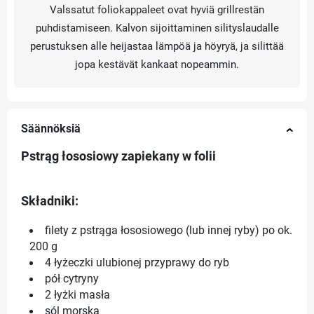
Valssatut foliokappaleet ovat hyviä grillrestän
puhdistamiseen. Kalvon sijoittaminen silityslaudalle
perustuksen alle heijastaa lämpöä ja höyryä, ja silittää
jopa kestävät kankaat nopeammin.
Säännöksiä
Pstrąg łososiowy zapiekany w folii
Składniki:
filety z pstrąga łososiowego (lub innej ryby) po ok.
200 g
4 łyżeczki ulubionej przyprawy do ryb
pół cytryny
2 łyżki masła
sól morska