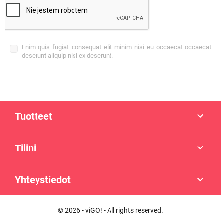
Enim quis fugiat consequat elit minim nisi eu occaecat occaecat
deserunt aliquip nisi ex deserunt.
Tuotteet

Tilini

Yhteystiedot

© 2026 - viGO! - All rights reserved.