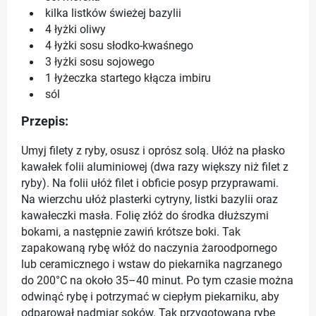
kilka listków świeżej bazylii
4 łyżki oliwy
4 łyżki sosu słodko-kwaśnego
3 łyżki sosu sojowego
1 łyżeczka startego kłącza imbiru
sól
Przepis:
Umyj filety z ryby, osusz i oprósz solą. Ułóż na płasko
kawałek folii aluminiowej (dwa razy większy niż filet z
ryby). Na folii ułóż filet i obficie posyp przyprawami.
Na wierzchu ułóż plasterki cytryny, listki bazylii oraz
kawałeczki masła. Folię złóż do środka dłuższymi
bokami, a następnie zawiń krótsze boki. Tak
zapakowaną rybę włóż do naczynia żaroodpornego
lub ceramicznego i wstaw do piekarnika nagrzanego
do 200°C na około 35–40 minut. Po tym czasie można
odwinąć rybę i potrzymać w ciepłym piekarniku, aby
odparował nadmiar soków. Tak przygotowaną rybę