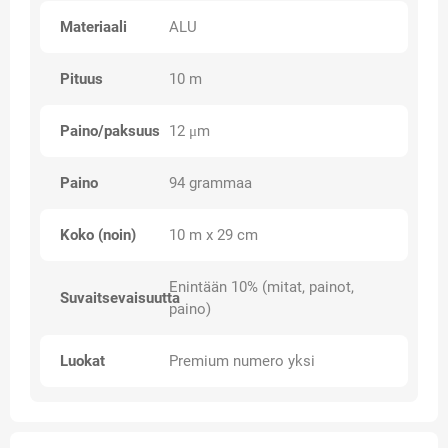
Materiaali
ALU
Pituus
10 m
Paino/paksuus
12 μm
Paino
94 grammaa
Koko (noin)
10 m x 29 cm
Enintään 10% (mitat, painot,
Suvaitsevaisuutta
paino)
Luokat
Premium numero yksi