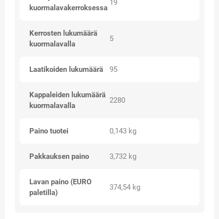
19
kuormalavakerroksessa
Kerrosten lukumäärä
5
kuormalavalla
Laatikoiden lukumäärä
95
Kappaleiden lukumäärä
2280
kuormalavalla
Paino tuotei
0,143 kg
Pakkauksen paino
3,732 kg
Lavan paino (EURO
374,54 kg
paletilla)