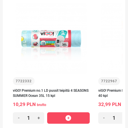
7722332
7722967
viGO! Premium no.1 LD pussit teipillä 4 SEASONS
viGO! Premium LD p
SUMMER Ocean 35L 15 kpl
40 kpl
10,29 PLN
32,99 PLN
brutto
bru
-
+
-
+