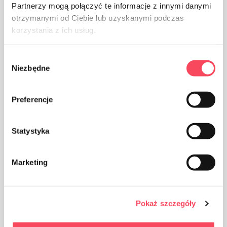
Pidä poissa lasten ulottuvilta
Partnerzy mogą połączyć te informacje z innymi danymi
otrzymanymi od Ciebie lub uzyskanymi podczas
korzystania z ich usług.
Certificates
Wybór
Niezbędne
zgody
Blue Angel
Preferencje
Statystyka
FSC
Marketing
Pokaż szczegóły
Edut