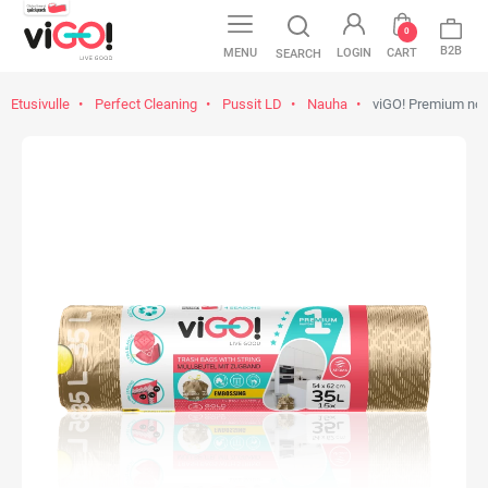
0
B2B
MENU
LOGIN
CART
SEARCH
Etusivulle
Perfect Cleaning
Pussit LD
Nauha
viGO! Premium no.1