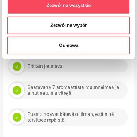
Zezwól na wszystkie
100 % kierrätetty ekologinen pakkaus, FSC ja
Blue Angel sertifioitu
Zezwól na wybór
Valmistettu kestävästä kolmikerroksisesta
kalvosta: kohokuviointitekniikka vahvistaa
lisäksi pussia
Odmowa
Erittäin joustava
Saatavana 7 aromaattista muunnelmaa ja
ainutlaatuisia värejä
Pussit irtoavat kätevästi ilman, että niitä
tarvitsee repäistä