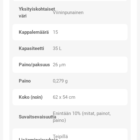
Yksityiskohtaiset
Viininpunainen
väri
Kappalemäärä
15
Kapasiteetti
35 L
Paino/paksuus
26 μm
Paino
0,279 g
Koko (noin)
62 x 54 cm
Enintään 10% (mitat, painot,
Suvaitsevaisuutta
paino)
Teipillä