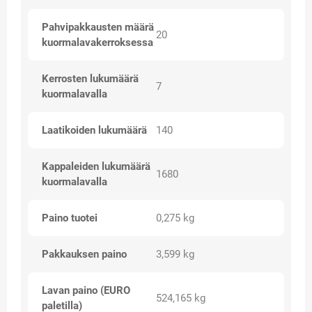
Pahvipakkausten määrä
20
kuormalavakerroksessa
Kerrosten lukumäärä
7
kuormalavalla
Laatikoiden lukumäärä
140
Kappaleiden lukumäärä
1680
kuormalavalla
Paino tuotei
0,275 kg
Pakkauksen paino
3,599 kg
Lavan paino (EURO
524,165 kg
paletilla)