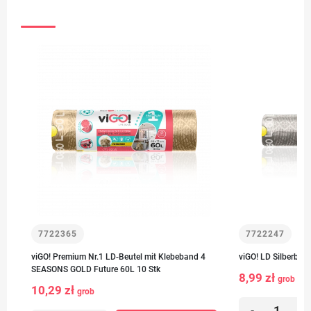
7722365
7722247
viGO! Premium Nr.1 LD-Beutel mit Klebeband 4
viGO! LD Silberbeu
SEASONS GOLD Future 60L 10 Stk
8,99 zł
grob
10,29 zł
grob
-
+