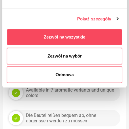
Vorteile
Pokaż szczegóły
100 % recycelte ökologische Verpackung,
FSC- und Blauer Engel-zertifiziert
Zezwól na wszystkie
Aus strapazierfähiger Dreischichtfolie: Die
Prägetechnik verstärkt die Tasche zusätzlich
Zezwól na wybór
Ultraflexibel
Odmowa
Available in 7 aromatic variants and unique
colors
Die Beutel reißen bequem ab, ohne
abgerissen werden zu müssen