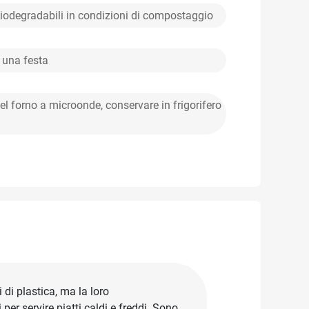
odegradabili in condizioni di compostaggio
o una festa
nel forno a microonde, conservare in frigorifero
i di plastica, ma la loro
er servire piatti caldi e freddi. Sono