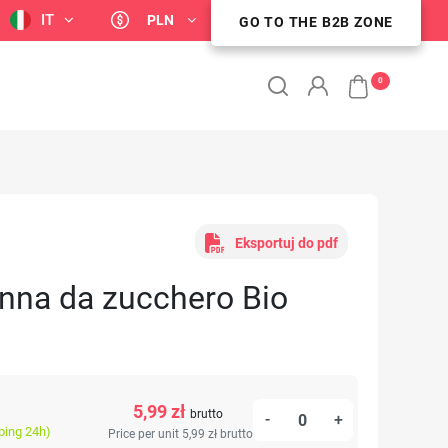
IT
PLN
GO TO THE B2B ZONE
STREFA KLIENTA B2B
0
Eksportuj do pdf
canna da zucchero Bio
5,99 zł
brutto
-
+
ping 24h)
Price per unit 5,99 zł
brutto