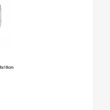
 18x18cm
l