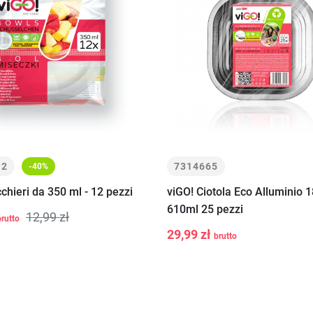
12
7314665
-40%
cchieri da 350 ml - 12 pezzi
viGO! Ciotola Eco Alluminio
+
Aggiungi al
610ml 25 pezzi
12,99 zł
brutto
-
+
Aggiungi a
carrello
29,99 zł
brutto
carrello