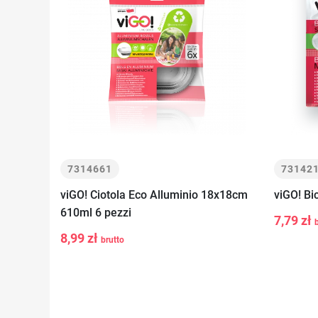
7314661
73142
viGO! Ciotola Eco Alluminio 18x18cm
viGO! Bi
-
610ml 6 pezzi
7,79 zł
-
+
Aggiungi al
8,99 zł
brutto
carrello