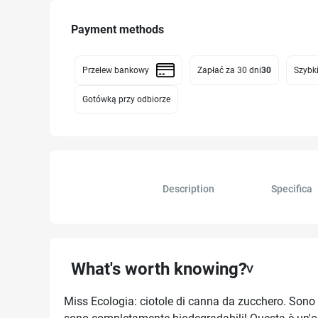
Payment methods
Przelew bankowy
Zapłać za 30 dni
30
Szybki
Gotówką przy odbiorze
Description
Specifica
What's worth knowing?
Miss Ecologia: ciotole di canna da zucchero. Sono pe