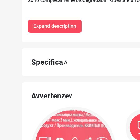
sono completamente biodegradabili! Questa è un'op
Expand description
Specifica
Avvertenze