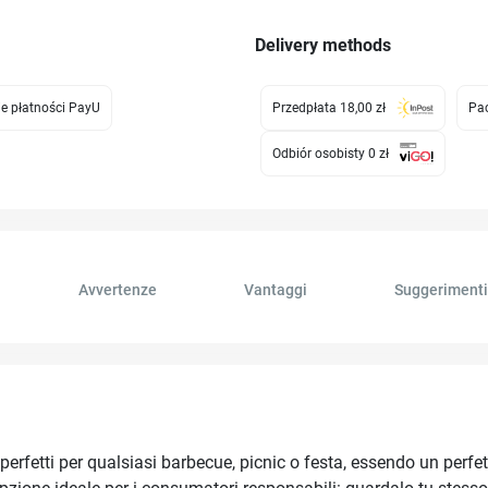
Delivery methods
e płatności PayU
Przedpłata 18,00 zł
Pac
Odbiór osobisty 0 zł
Avvertenze
Vantaggi
Suggerimenti
rfetti per qualsiasi barbecue, picnic o festa, essendo un perfetto 