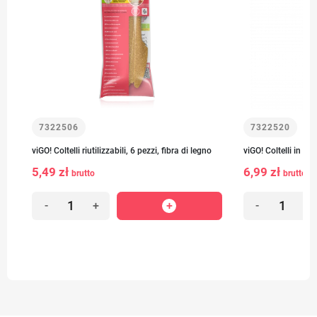
7322506
7322520
viGO! Coltelli riutilizzabili, 6 pezzi, fibra di legno
viGO! Coltelli in Bi
5,49 zł
6,99 zł
brutto
brutto
-
+
-
+