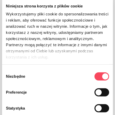
Niniejsza strona korzysta z plików cookie
Wykorzystujemy pliki cookie do spersonalizowania treści
i reklam, aby oferować funkcje społecznościowe i
Il prodotto può essere riciclato
analizować ruch w naszej witrynie. Informacje o tym, jak
korzystasz z naszej witryny, udostępniamy partnerom
społecznościowym, reklamowym i analitycznym.
Partnerzy mogą połączyć te informacje z innymi danymi
otrzymanymi od Ciebie lub uzyskanymi podczas
korzystania z ich usług.
Il prodotto è destinato al contatto con gli alimenti, non
Wybór
influisce sul gusto e sull'odore del piatto
Niezbędne
zgody
Preferencje
Statystyka
Imballaggi in polilattide, una sostanza organica e