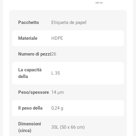
Pacchetto
Etiqueta de papel
Materiale
HDPE
Numero di pezzi
26
La capacità
L 35
della
Peso/spessore
14 μm
Il peso della
0,24 g
Dimensioni
35L (50 x 66 cm)
(circa)