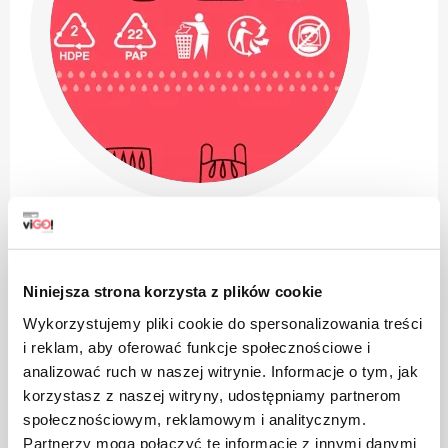
Niniejsza strona korzysta z plików cookie
Wykorzystujemy pliki cookie do spersonalizowania treści
Il prodotto è realizzato in polietilene ad alta densità, può
i reklam, aby oferować funkcje społecznościowe i
essere riciclato. Le confezioni in HDPE sono adatte al
analizować ruch w naszej witrynie. Informacje o tym, jak
riutilizzo (dopo il lavaggio con acqua tiepida con
korzystasz z naszej witryny, udostępniamy partnerom
detergenti non aggressivi e senza l'uso di agenti abrasivi
społecznościowym, reklamowym i analitycznym.
(polveri, paste)
Partnerzy mogą połączyć te informacje z innymi danymi