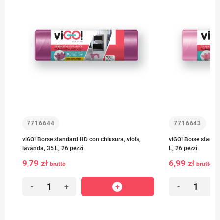
7716644
7716643
viGO! Borse standard HD con chiusura, viola,
viGO! Borse standar
lavanda, 35 L, 26 pezzi
L, 26 pezzi
9,79 zł
6,99 zł
brutto
brutto
-
+
-
+