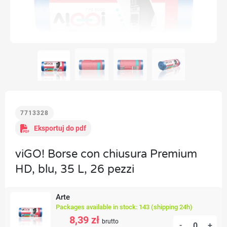
7713328
Eksportuj do pdf
viGO! Borse con chiusura Premium
HD, blu, 35 L, 26 pezzi
Arte
Packages available in stock: 143 (shipping 24h)
8,39 zł
brutto
-
+