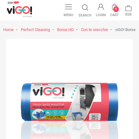
0
B2B
MENU
LOGIN
CART
SEARCH
Home
Perfect Cleaning
Borse HD
Con le orecchie
viGO! Borse c