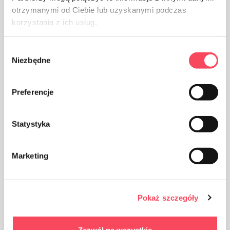
otrzymanymi od Ciebie lub uzyskanymi podczas
korzystania z ich usług.
Wybór
Niezbędne
zgody
Imballaggi in carta
Preferencje
Statystyka
Cura della pulizia, gettare l'imballaggio del prodotto
Marketing
usato nel cestino
Pokaż szczegóły