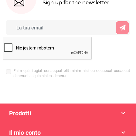
Sign up for the newsletter
Enim quis fugiat consequat elit minim nisi eu occaecat occaecat
deserunt aliquip nisi ex deserunt.
Prodotti

Il mio conto
