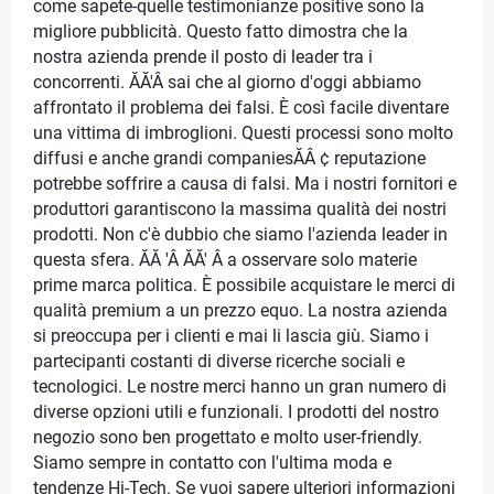
come sapete-quelle testimonianze positive sono la
migliore pubblicità. Questo fatto dimostra che la
nostra azienda prende il posto di leader tra i
concorrenti. ĂĂ'Â sai che al giorno d'oggi abbiamo
affrontato il problema dei falsi. È così facile diventare
una vittima di imbroglioni. Questi processi sono molto
diffusi e anche grandi companiesĂÂ ¢ reputazione
potrebbe soffrire a causa di falsi. Ma i nostri fornitori e
produttori garantiscono la massima qualità dei nostri
prodotti. Non c'è dubbio che siamo l'azienda leader in
questa sfera. ĂĂ 'Â ĂĂ' Â a osservare solo materie
prime marca politica. È possibile acquistare le merci di
qualità premium a un prezzo equo. La nostra azienda
si preoccupa per i clienti e mai li lascia giù. Siamo i
partecipanti costanti di diverse ricerche sociali e
tecnologici. Le nostre merci hanno un gran numero di
diverse opzioni utili e funzionali. I prodotti del nostro
negozio sono ben progettato e molto user-friendly.
Siamo sempre in contatto con l'ultima moda e
tendenze Hi-Tech. Se vuoi sapere ulteriori informazioni