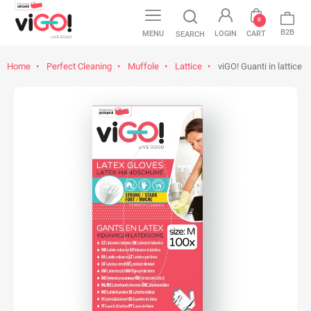
0
B2B
MENU
LOGIN
CART
SEARCH
Home
Perfect Cleaning
Muffole
Lattice
viGO! Guanti in lattice 