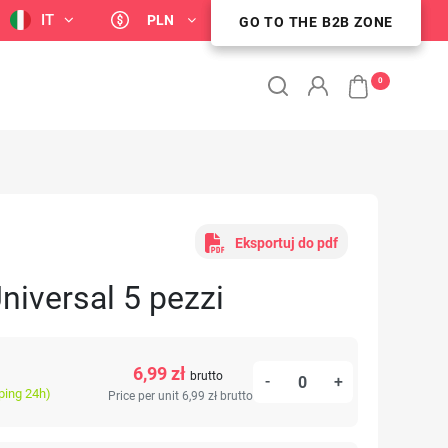
IT
PLN
GO TO THE B2B ZONE
STREFA KLIENTA B2B
0
Eksportuj do pdf
Universal 5 pezzi
6,99 zł
brutto
-
+
ping 24h)
Price per unit 6,99 zł
brutto