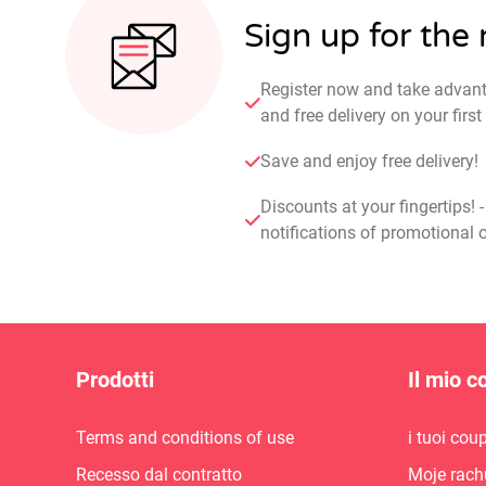
Sign up for the
Register now and take advan
and free delivery on your fir
Save and enjoy free delivery!
Discounts at your fingertips! 
notifications of promotional o
Prodotti
Il mio c
Terms and conditions of use
i tuoi cou
Recesso dal contratto
Moje rach