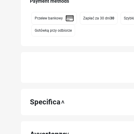
Payment methods
Przelew bankowy
Zapłać za 30 dni
30
Szybki
Gotówką przy odbiorze
Specifica