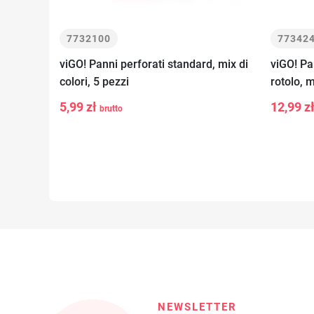
7732100
77342
viGO! Panni perforati standard, mix di
viGO! Pa
colori, 5 pezzi
rotolo, m
-
+
-
Aggiungi al
5,99 zł
12,99 z
brutto
carrello
NEWSLETTER