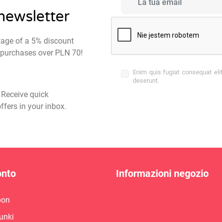
 newsletter
tage of a 5% discount
st purchases over PLN 70!
Enim quis fugiat consequat eli
deserunt.
- Receive quick
ffers in your inbox.
onto
Informazioni negozio
pon
unki