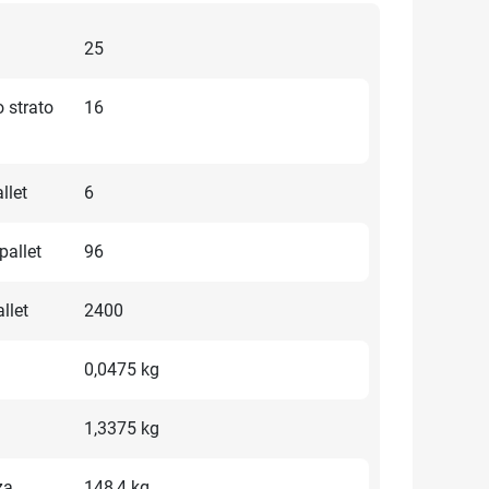
25
 strato
16
llet
6
pallet
96
llet
2400
0,0475 kg
1,3375 kg
za
148,4 kg