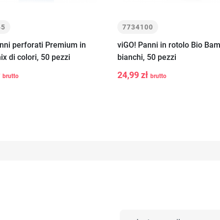
45
7734100
nni perforati Premium in
viGO! Panni in rotolo Bio Ba
ix di colori, 50 pezzi
bianchi, 50 pezzi
+
-
+
Aggiungi al
Aggiungi a
ł
24,99 zł
brutto
brutto
carrello
carrello