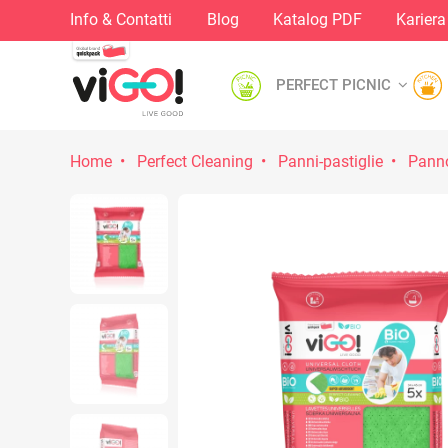
Info & Contatti
Blog
Katalog PDF
Kariera
PERFECT PICNIC
Home
Perfect Cleaning
Panni-pastiglie
Panno