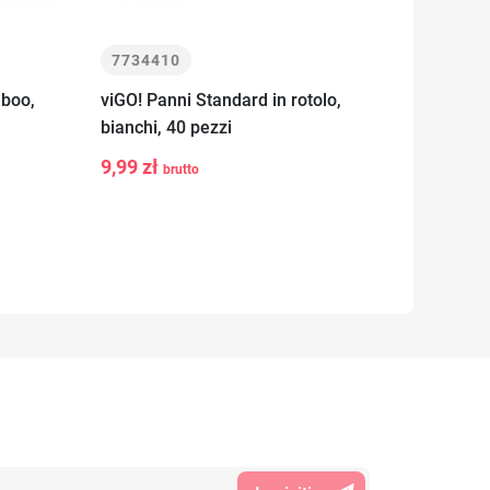
7734410
77320
mboo,
viGO! Panni Standard in rotolo,
viGO! P
bianchi, 40 pezzi
gialli, 3
-
+
-
l
Aggiungi al
9,99 zł
5,99 z
brutto
carrello