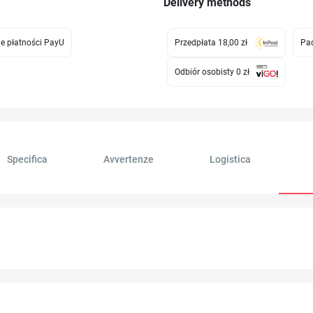
Delivery methods
e płatności PayU
Przedpłata 18,00 zł
Pac
Odbiór osobisty 0 zł
Specifica
Avvertenze
Logistica