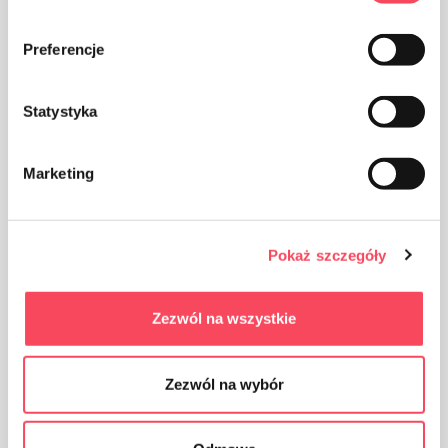
Preferencje
Statystyka
Marketing
Il prodotto è destinato al contatto con gli alimenti, non
influisce sul gusto e sull'odore del piatto
Pokaż szczegóły
Zezwól na wszystkie
Zezwól na wybór
Il prodotto è approvato per la negoziazione nei paesi
dell'Unione doganale euroasiatica