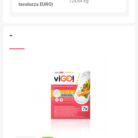
724,64 kg
tavolozza EURO)