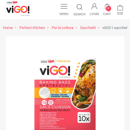
0
B2B
MENU
LOGIN
CART
SEARCH
Home
Perfect Kitchen
Per la cottura
Sacchetti
viGO! I sacchett