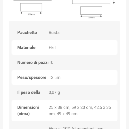
Pacchetto
Busta
Materiale
PET
Numero di pezzi
10
Peso/spessore
12 μm
Il peso della
0,07 g
Dimensioni
25 x 38 cm, 59 x 20 cm, 42,5 x 35
(circa)
cm, 49 x 49 cm
Fino al 10% (dimensioni, pesi,