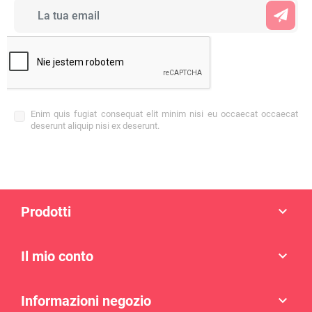
Enim quis fugiat consequat elit minim nisi eu occaecat occaecat
deserunt aliquip nisi ex deserunt.
Prodotti

Il mio conto

Informazioni negozio
