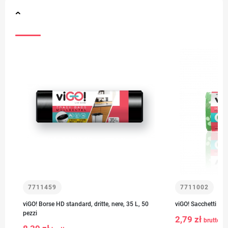
7711459
7711002
viGO! Borse HD standard, dritte, nere, 35 L, 50
viGO! Sacchetti per
pezzi
2,79 zł
brutto