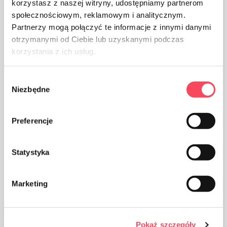
Il prodotto è approvato per la negoziazione nei paesi
korzystasz z naszej witryny, udostępniamy partnerom
dell'Unione doganale euroasiatica
społecznościowym, reklamowym i analitycznym.
Partnerzy mogą połączyć te informacje z innymi danymi
otrzymanymi od Ciebie lub uzyskanymi podczas
korzystania z ich usług.
Wybór
Niezbędne
zgody
Il prodotto è realizzato in polietilene ad alta densità, può
essere riciclato. Le confezioni in HDPE sono adatte al
riutilizzo (dopo il lavaggio con acqua tiepida con
Preferencje
detergenti non aggressivi e senza l'uso di agenti abrasivi
(polveri, paste)
Statystyka
Marketing
Imballaggi in carta
Pokaż szczegóły