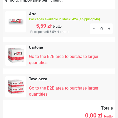
è molto importante per i clienti.
Arte
Packages available in stock: 424 (shipping 24h)
5,59 zł
brutto
-
+
Price per unit 5,59 zł
brutto
Cartone
Go to the B2B area to purchase larger
quantities.
Tavolozza
Go to the B2B area to purchase larger
quantities.
Totale
0,00
zł
brutto