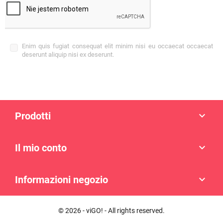
Enim quis fugiat consequat elit minim nisi eu occaecat occaecat
deserunt aliquip nisi ex deserunt.
Prodotti

Il mio conto

Informazioni negozio

© 2026 - viGO! - All rights reserved.