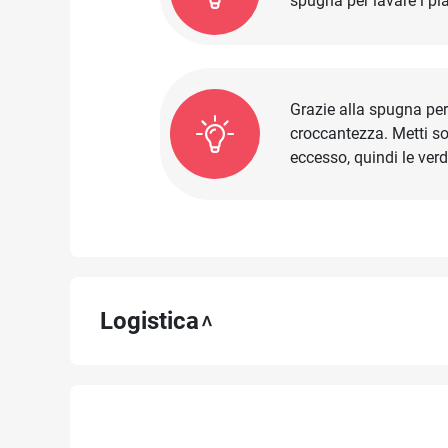
spugna per lavare i pia
Grazie alla spugna per 
croccantezza. Metti sol
eccesso, quindi le ver
Logistica