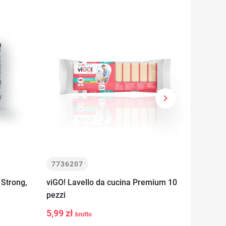
keyboard_arrow_right
Successivo
7736207
77364
 Strong,
viGO! Lavello da cucina Premium 10
viGO! P
pezzi
2 pezzi
-
+
-
l
Aggiungi al
5,99 zł
5,49 z
brutto
carrello