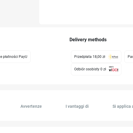
Delivery methods
e płatności PayU
Przedpłata 18,00 zł
Pac
Odbiór osobisty 0 zł
Avvertenze
I vantaggi di
Si applica 