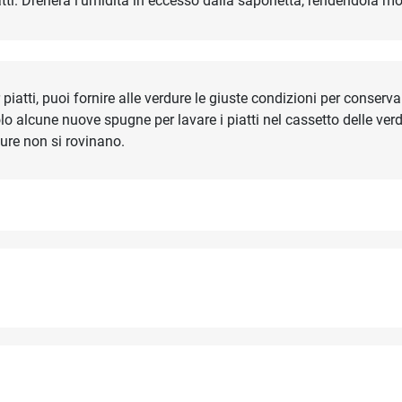
tti. Drenerà l'umidità in eccesso dalla saponetta, rendendola mol
piatti, puoi fornire alle verdure le giuste condizioni per conserv
o alcune nuove spugne per lavare i piatti nel cassetto delle verdu
dure non si rovinano.