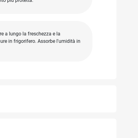
to più protetta.
are a lungo la freschezza e la
re in frigorifero. Assorbe l'umidità in