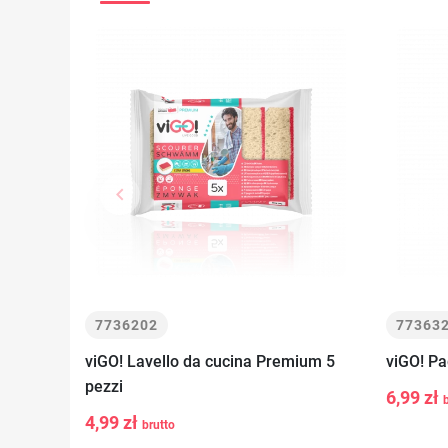
keyboard_arrow_left
Precedente
7736202
77363
viGO! Lavello da cucina Premium 5
viGO! Pa
-
pezzi
6,99 zł
-
+
Aggiungi al
4,99 zł
brutto
carrello