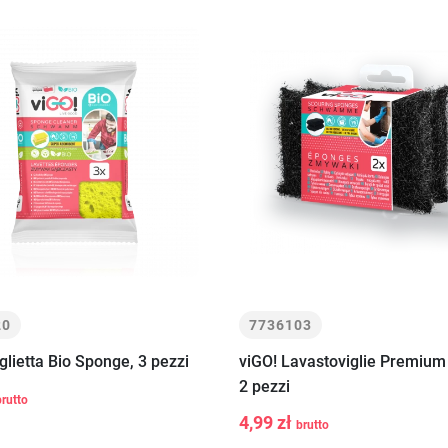
20
7736103
glietta Bio Sponge, 3 pezzi
viGO! Lavastoviglie Premium
+
Aggiungi al
2 pezzi
brutto
-
+
Aggiungi a
carrello
4,99 zł
brutto
carrello