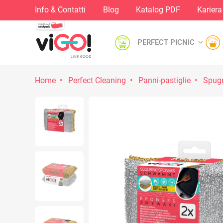
Info & Contatti
Blog
Katalog PDF
Kariera
PERFECT PICNIC
Home
Perfect Cleaning
Panni-pastiglie
Spugn