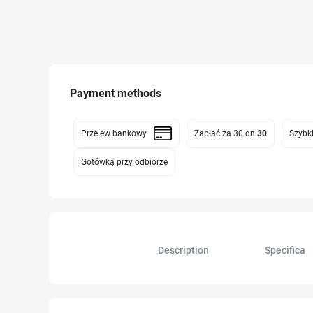
Payment methods
Przelew bankowy
Zapłać za 30 dni
30
Szybki
Gotówką przy odbiorze
Description
Specifica