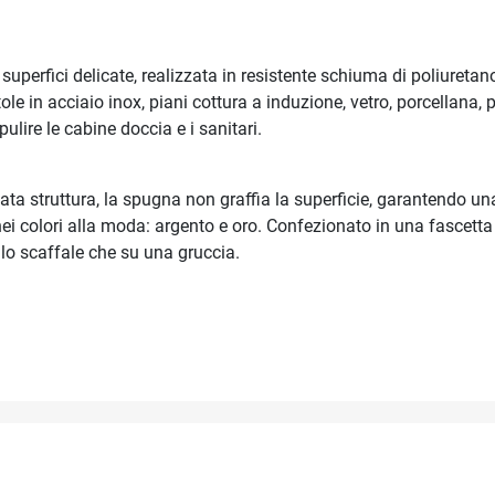
 superfici delicate, realizzata in resistente schiuma di poliuretano
ntole in acciaio inox, piani cottura a induzione, vetro, porcellan
ulire le cabine doccia e i sanitari.
ta struttura, la spugna non graffia la superficie, garantendo una 
i colori alla moda: argento e oro. Confezionato in una fascetta
llo scaffale che su una gruccia.