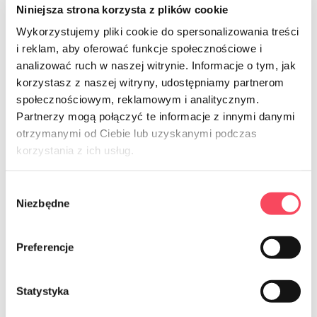
Niniejsza strona korzysta z plików cookie
Wykorzystujemy pliki cookie do spersonalizowania treści
i reklam, aby oferować funkcje społecznościowe i
analizować ruch w naszej witrynie. Informacje o tym, jak
7526022
korzystasz z naszej witryny, udostępniamy partnerom
społecznościowym, reklamowym i analitycznym.
viGO! Bio voskové obaly 2 kusy
Partnerzy mogą połączyć te informacje z innymi danymi
otrzymanymi od Ciebie lub uzyskanymi podczas
vyhliadka
korzystania z ich usług.
Wybór
Niezbędne
zgody
Preferencje
NEWSLETTER
Prihláste sa na odber noviniek
Statystyka