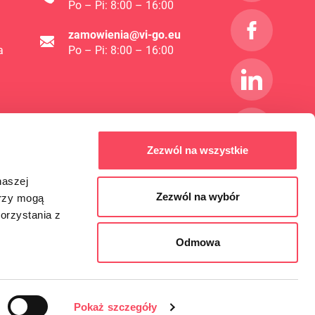
Po – Pi: 8:00 – 16:00
zamowienia@vi-go.eu
a
Po – Pi: 8:00 – 16:00
Zezwól na wszystkie
naszej
Zezwól na wybór
erzy mogą
orzystania z
Odmowa
Pokaż szczegóły
Návrh a realizácia:
4Pixel