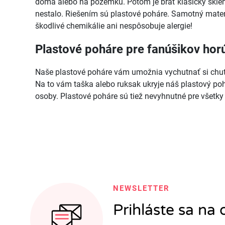
doma alebo na pozemku. Potom je brať klasický sklen
nestalo. Riešením sú plastové poháre. Samotný materi
škodlivé chemikálie ani nespôsobuje alergie!
Plastové poháre pre fanúšikov hor
Naše plastové poháre vám umožnia vychutnať si chuť 
Na to vám taška alebo ruksak ukryje náš plastový pohá
osoby. Plastové poháre sú tiež nevyhnutné pre všetky 
NEWSLETTER
Prihláste sa na