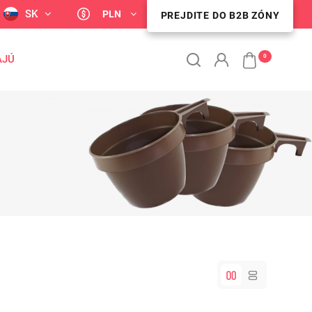
SK
PLN
PREJDITE DO B2B ZÓNY
PREJDITE DO B2B ZÓNY
0
AJÚ