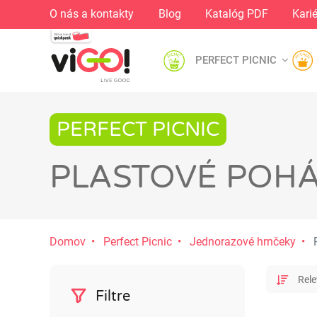
O nás a kontakty
Blog
Katalóg PDF
Kari
PERFECT PICNIC
PERFECT PICNIC
PLASTOVÉ POH
Domov
Perfect Picnic
Jednorazové hrnčeky
P
Filtre