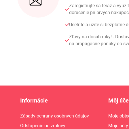
Zaregistrujte sa teraz a využi
doručenie pri prvých nákupo
Ušetrite a užite si bezplatné 
Zľavy na dosah ruky! - Dostá
na propagačné ponuky do svoj
Informácie
Môj úče
Zásady ochrany osobných údajov
Moje obje
Odstúpenie od zmluvy
Moje účty