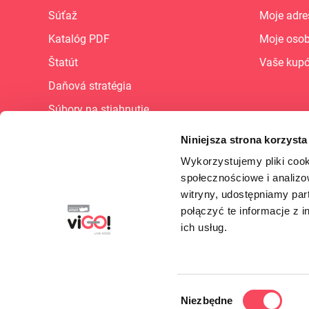
Súťaž
Moje adre
Katalóg PDF
Moje osob
Štatút
Vaše kup
Daňová stratégia
Súbory na stiahnutie
Mapa stránky
Niniejsza strona korzysta
Kariéra
Wykorzystujemy pliki cook
społecznościowe i analizo
FAQ
witryny, udostępniamy pa
Portál dodávateľov
połączyć te informacje z 
B2B - dlaczego warto?
ich usług.
Predvoľby súborov cookie
Wybór
Niezbędne
© 2026 - viGO! - All rights reserved.
zgody