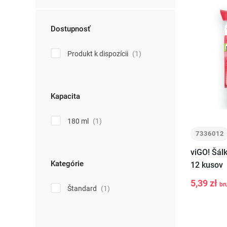
Dostupnosť
Produkt k dispozícii
(1)
Kapacita
180 ml
(1)
7336012
viGO! Šál
Kategórie
12 kusov
5,39 zł
br
Štandard
(1)
-
+