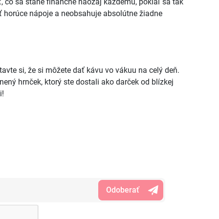
, čo sa stane finančne naozaj každému, pokiaľ sa tak
ať horúce nápoje a neobsahuje absolútne žiadne
vte si, že si môžete dať kávu vo vákuu na celý deň.
ený hrnček, ktorý ste dostali ako darček od blízkej
i!