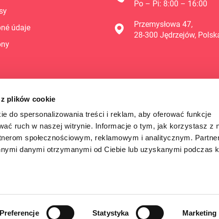
Po – Pi: 8:00 – 16:00
sy
Przemysłowa 47,
né údaje
28-300 Jędrzejów, Polsk
óny
 z plików cookie
ie do spersonalizowania treści i reklam, aby oferować funkcje
wać ruch w naszej witrynie. Informacje o tym, jak korzystasz z 
rtnerom społecznościowym, reklamowym i analitycznym. Partn
innymi danymi otrzymanymi od Ciebie lub uzyskanymi podczas k
Preferencje
Statystyka
Marketing