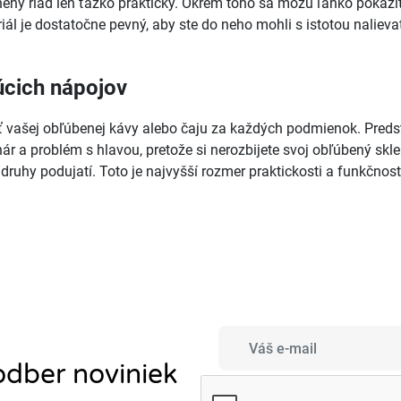
ený riad len ťažko praktický. Okrem toho sa môžu ľahko pokaziť
ál je dostatočne pevný, aby ste do neho mohli s istotou naliev
úcich nápojov
vašej obľúbenej kávy alebo čaju za každých podmienok. Predsta
r a problém s hlavou, pretože si nerozbijete svoj obľúbený sklen
druhy podujatí. Toto je najvyšší rozmer praktickosti a funkčnost
 odber noviniek