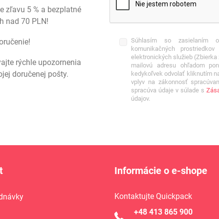
te zľavu 5 % a bezplatné
ch nad 70 PLN!
Súhlasím so zasielaním obc
doručenie!
komunikačných prostriedko
elektronických služieb (Zbierk
vajte rýchle upozornenia
mailovú adresu ohľadom pon
ej doručenej pošty.
kedykoľvek odvolať kliknutím n
vplyv na zákonnosť spracúvan
spracúva údaje v súlade s
Zása
údajov.
t
Informácie o e-shope
Kontaktujte Quickpack
dnávky
+48 413 865 900