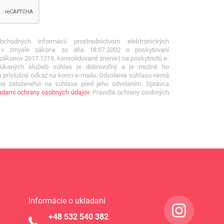
hodných informácií prostredníctvom elektronických
v v zmysle zákona zo dňa 18.07.2002 o poskytovaní
a zákonov 2017.1219, konsolidované znenie) na poskytnutú e-
úkaných služieb súhlas je dobrovoľný a je možné ho
a príslušný odkaz na konci e-mailu. Odvolanie súhlasu nemá
ia založeného na súhlase pred jeho odvolaním. Správca
dami ochrany osobných údajov
. Pravidlá ochrany osobných
Informácie o ukladaní
+48 532 540 382