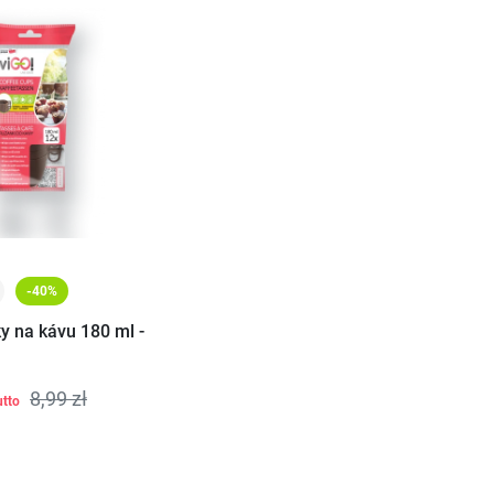
-40%
ky na kávu 180 ml -
8,99 zł
utto
Vložiť do košíka