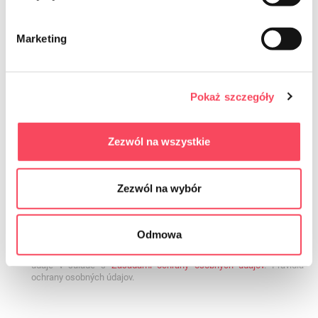
Prihláste sa na odber noviniek
Marketing
Pokaż szczegóły
Zezwól na wszystkie
Súhlasím so zasielaním obchodných informácií prostredníctvom
elektronických komunikačných prostriedkov v zmysle zákona zo
Zezwól na wybór
dňa 18.07.2002 o poskytovaní elektronických služieb (Zbierka
zákonov 2017.1219, konsolidované znenie) na poskytnutú e-mailovú
adresu ohľadom ponúkaných služieb súhlas je dobrovoľný a je
možné ho kedykoľvek odvolať kliknutím na príslušný odkaz na konci
Odmowa
e-mailu. Odvolanie súhlasu nemá vplyv na zákonnosť spracúvania
založeného na súhlase pred jeho odvolaním. Správca spracúva
údaje v súlade s
Zásadami ochrany osobných údajov
. Pravidlá
ochrany osobných údajov.