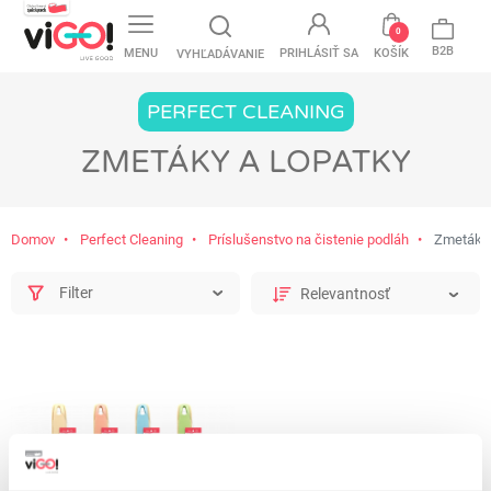
favorite
0
B2B
MENU
PRIHLÁSIŤ SA
KOŠÍK
VYHĽADÁVANIE
PERFECT CLEANING
ZMETÁKY A LOPATKY
Domov
Perfect Cleaning
Príslušenstvo na čistenie podláh
Zmetáky 
Filter