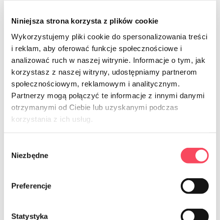
Niniejsza strona korzysta z plików cookie
Wykorzystujemy pliki cookie do spersonalizowania treści
i reklam, aby oferować funkcje społecznościowe i
7743900
analizować ruch w naszej witrynie. Informacje o tym, jak
viGO! Zmeták s lopatkou MIX 4
korzystasz z naszej witryny, udostępniamy partnerom
SEASONS: JAR, LETO, JESEŇ,
społecznościowym, reklamowym i analitycznym.
ORIGINÁL
Partnerzy mogą połączyć te informacje z innymi danymi
10,99 zł
brutto
otrzymanymi od Ciebie lub uzyskanymi podczas
korzystania z ich usług.
-
+
Wybór
Niezbędne
zgody
Preferencje
NEWSLETTER
Statystyka