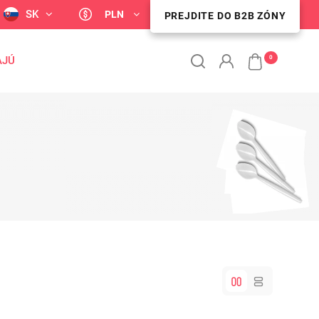
SK
PLN
PREJDITE DO B2B ZÓNY
PREJDITE DO B2B ZÓNY
0
AJÚ