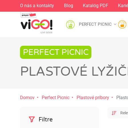
O nás a kontakty
Blog
Katalóg PDF
Kari
PERFECT PICNIC
PERFECT PICNIC
PLASTOVÉ LYŽIČ
Domov
Perfect Picnic
Plastové príbory
Plasto
Filtre