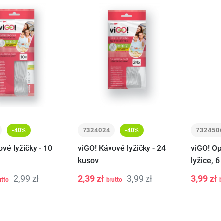
7324024
732450
-40%
-40%
vé lyžičky - 10
viGO! Kávové lyžičky - 24
viGO! O
kusov
lyžice, 
2,99 zł
2,39 zł
3,99 zł
3,99 zł
utto
brutto
-
+
-
Vložiť do košíka
Vložiť do košíka