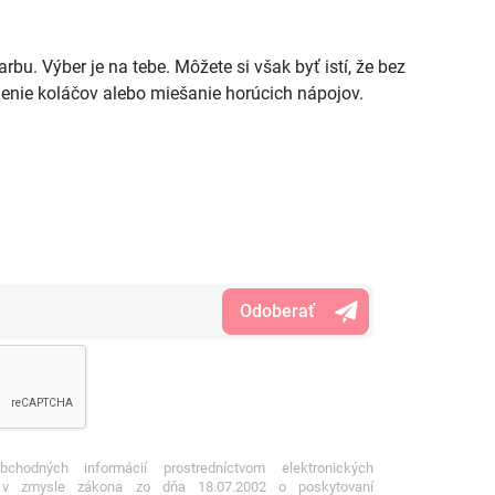
bu. Výber je na tebe. Môžete si však byť istí, že bez
denie koláčov alebo miešanie horúcich nápojov.
hodných informácií prostredníctvom elektronických
v v zmysle zákona zo dňa 18.07.2002 o poskytovaní