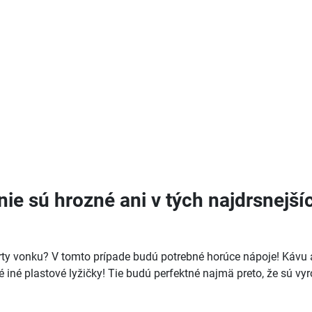
é nie sú hrozné ani v tých najdrsnej
y vonku? V tomto prípade budú potrebné horúce nápoje! Kávu ale
é iné plastové lyžičky! Tie budú perfektné najmä preto, že sú vyr