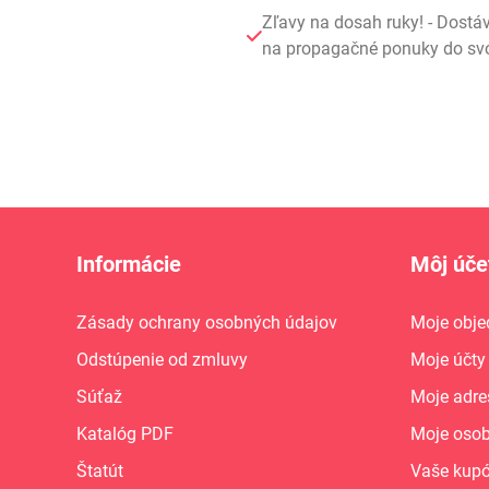
Zľavy na dosah ruky! - Dostá
na propagačné ponuky do svoj
Informácie
Môj úče
Zásady ochrany osobných údajov
Moje obje
Odstúpenie od zmluvy
Moje účty
Súťaž
Moje adre
Katalóg PDF
Moje osob
Štatút
Vaše kup