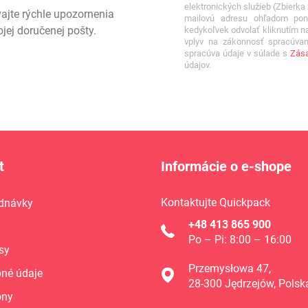
elektronických služieb (Zbierk
vajte rýchle upozornenia
mailovú adresu ohľadom pon
ej doručenej pošty.
kedykoľvek odvolať kliknutím n
vplyv na zákonnosť spracúvan
spracúva údaje v súlade s
Zása
údajov.
t
Informácie o e-shope
Kontaktujte Quickpack
dnávky
+48 413 865 900
Po – Pi: 8:00 – 16:00
sy
Przemysłowa 47,
né údaje
28-300 Jędrzejów, Polsk
óny