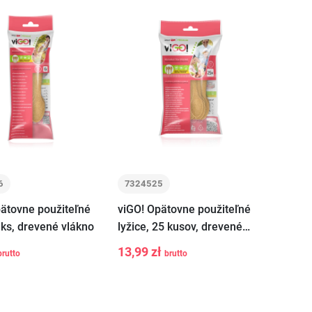
6
7324525
pätovne použiteľné
viGO! Opätovne použiteľné
6 ks, drevené vlákno
lyžice, 25 kusov, drevené
vlákno
13,99 zł
brutto
brutto
+
-
+
Vložiť do košíka
Vložiť do košíka