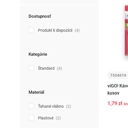
Dostupnosť
Produkt k dispozícii
(4)
Kategórie
Štandard
(4)
7324010
viGO! Kávo
Materiál
kusov
1,79 zł
br
Ťahané vlákno
(2)
-
+
Plastové
(2)