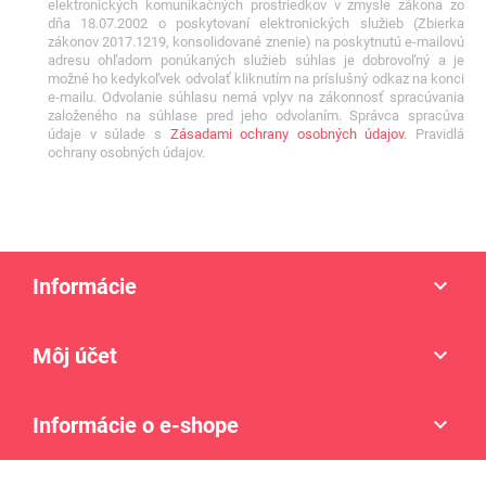
elektronických komunikačných prostriedkov v zmysle zákona zo
dňa 18.07.2002 o poskytovaní elektronických služieb (Zbierka
zákonov 2017.1219, konsolidované znenie) na poskytnutú e-mailovú
adresu ohľadom ponúkaných služieb súhlas je dobrovoľný a je
možné ho kedykoľvek odvolať kliknutím na príslušný odkaz na konci
e-mailu. Odvolanie súhlasu nemá vplyv na zákonnosť spracúvania
založeného na súhlase pred jeho odvolaním. Správca spracúva
údaje v súlade s
Zásadami ochrany osobných údajov
. Pravidlá
ochrany osobných údajov.
Informácie

Môj účet

Informácie o e-shope
