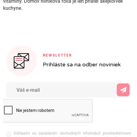
vitamíny. Domov hliníková fólia je len priateľ akejkoľvek
kuchyne.
NEWSLETTER
Prihláste sa na odber noviniek
Súhlasím so zasielaním obchodných informácií prostredníctvom