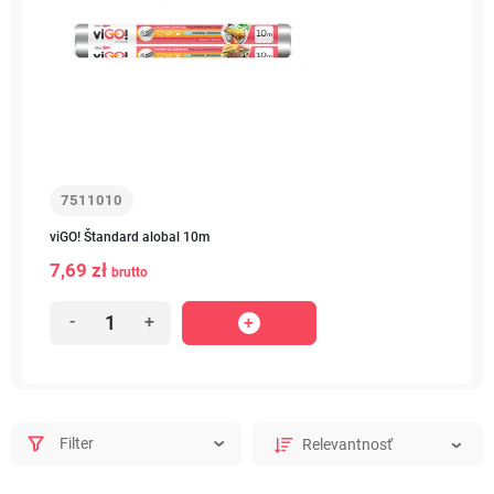
7511010
viGO! Štandard alobal 10m
7,69 zł
brutto
-
+
Filter