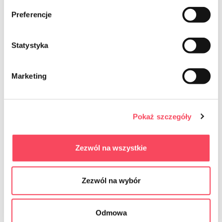
Preferencje
Statystyka
Marketing
7511114
7512630
Pokaż szczegóły
viGO! Premium č.1 Alobal 15mic 10m
viGO! Premium č.1 Alobal 30m
13,19 zł
20,29 zł
brutto
brutto
Zezwól na wszystkie
-
+
-
+
Zezwól na wybór
Odmowa