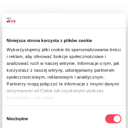
Niniejsza strona korzysta z plików cookie
Wykorzystujemy pliki cookie do spersonalizowania treści
i reklam, aby oferować funkcje społecznościowe i
analizować ruch w naszej witrynie. Informacje o tym, jak
7511021
7511029
korzystasz z naszej witryny, udostępniamy partnerom
viGO! Premium alobal 20m
viGO! Štandard alobal 30m
społecznościowym, reklamowym i analitycznym.
15,39 zł
17,59 zł
Partnerzy mogą połączyć te informacje z innymi danymi
brutto
brutto
otrzymanymi od Ciebie lub uzyskanymi podczas
korzystania z ich usług.
-
+
-
+
Wybór
Niezbędne
zgody