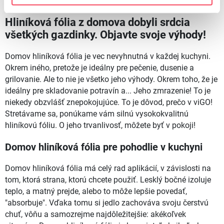
Hliníková fólia z domova dobyli srdcia
všetkých gazdinky. Objavte svoje výhody!
Domov hliníková fólia je vec nevyhnutná v každej kuchyni.
Okrem iného, pretože je ideálny pre pečenie, dusenie a
grilovanie. Ale to nie je všetko jeho výhody. Okrem toho, že je
ideálny pre skladovanie potravín a... Jeho zmrazenie! To je
niekedy obzvlášť znepokojujúce. To je dôvod, prečo v viGO!
Stretávame sa, ponúkame vám silnú vysokokvalitnú
hliníkovú fóliu. O jeho trvanlivosť, môžete byť v pokoji!
Domov hliníková fólia pre pohodlie v kuchyni
Domov hliníková fólia má celý rad aplikácií, v závislosti na
tom, ktorá strana, ktorú chcete použiť. Lesklý bočné izoluje
teplo, a matný prejde, alebo to môže lepšie povedať,
"absorbuje". Vďaka tomu si jedlo zachováva svoju čerstvú
chuť, vôňu a samozrejme najdôležitejšie: akékoľvek