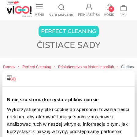
favorite
0
B2B
MENU
PRIHLÁSIŤ SA
KOŠÍK
VYHĽADÁVANIE
PERFECT CLEANING
ČISTIACE SADY
Domov
Perfect Cleaning
Príslušenstvo na čistenie podláh
Čistiace 
V ponuke ešte nemáme žiadny produkt
Zostaňte naladení! Akonáhle do ponuky
Niniejsza strona korzysta z plików cookie
pridáme ďalšie produkty, zobrazia sa na tomto
Wykorzystujemy pliki cookie do spersonalizowania treści
mieste.
i reklam, aby oferować funkcje społecznościowe i
Kontakt
analizować ruch w naszej witrynie. Informacje o tym, jak
korzystasz z naszej witryny, udostępniamy partnerom