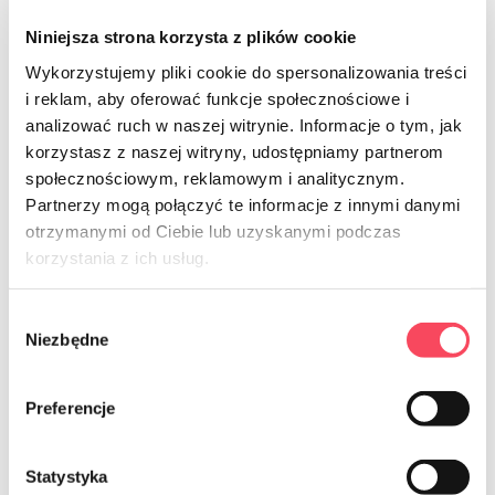
Niniejsza strona korzysta z plików cookie
Wykorzystujemy pliki cookie do spersonalizowania treści
i reklam, aby oferować funkcje społecznościowe i
7732003
7732392
analizować ruch w naszej witrynie. Informacje o tym, jak
korzystasz z naszej witryny, udostępniamy partnerom
viGO! Štandardné utierky do
viGO! Štandardné multifunkčné
domácnosti 3 kusy
utierky 10 kusov
społecznościowym, reklamowym i analitycznym.
Partnerzy mogą połączyć te informacje z innymi danymi
3,99 zł
8,99 zł
brutto
brutto
otrzymanymi od Ciebie lub uzyskanymi podczas
korzystania z ich usług.
-
+
-
+
Wybór
Niezbędne
zgody
Preferencje
NEWSLETTER
Statystyka
Prihláste sa na odber noviniek