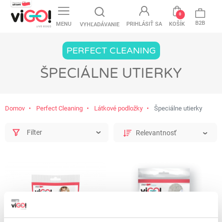
favorite
0
B2B
MENU
PRIHLÁSIŤ SA
KOŠÍK
VYHĽADÁVANIE
PERFECT CLEANING
ŠPECIÁLNE UTIERKY
Domov
Perfect Cleaning
Látkové podložky
Špeciálne utierky
Filter