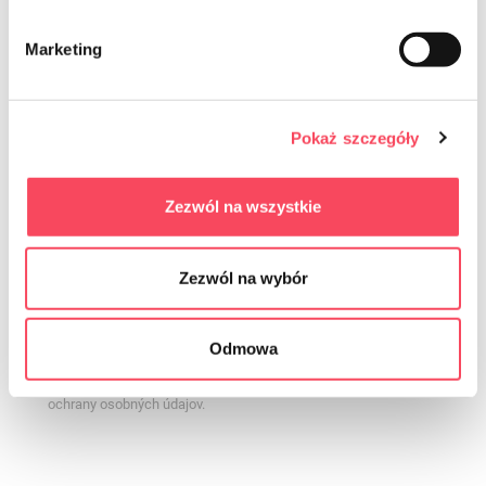
Marketing
Pokaż szczegóły
Zezwól na wszystkie
Súhlasím so zasielaním obchodných informácií prostredníctvom
elektronických komunikačných prostriedkov v zmysle zákona zo
dňa 18.07.2002 o poskytovaní elektronických služieb (Zbierka
Zezwól na wybór
zákonov 2017.1219, konsolidované znenie) na poskytnutú e-mailovú
adresu ohľadom ponúkaných služieb súhlas je dobrovoľný a je
možné ho kedykoľvek odvolať kliknutím na príslušný odkaz na konci
Odmowa
e-mailu. Odvolanie súhlasu nemá vplyv na zákonnosť spracúvania
založeného na súhlase pred jeho odvolaním. Správca spracúva
údaje v súlade s
Zásadami ochrany osobných údajov
. Pravidlá
ochrany osobných údajov.