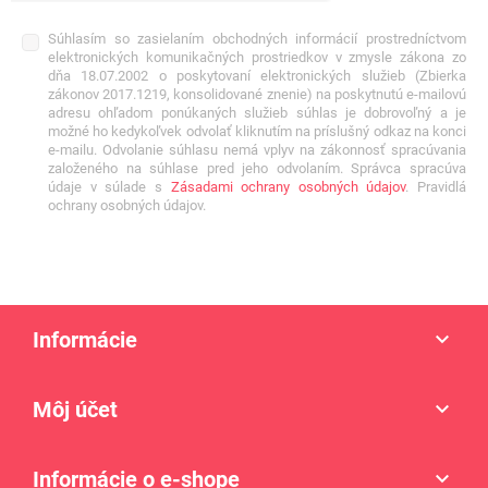
Súhlasím so zasielaním obchodných informácií prostredníctvom
elektronických komunikačných prostriedkov v zmysle zákona zo
dňa 18.07.2002 o poskytovaní elektronických služieb (Zbierka
zákonov 2017.1219, konsolidované znenie) na poskytnutú e-mailovú
adresu ohľadom ponúkaných služieb súhlas je dobrovoľný a je
možné ho kedykoľvek odvolať kliknutím na príslušný odkaz na konci
e-mailu. Odvolanie súhlasu nemá vplyv na zákonnosť spracúvania
založeného na súhlase pred jeho odvolaním. Správca spracúva
údaje v súlade s
Zásadami ochrany osobných údajov
. Pravidlá
ochrany osobných údajov.
Informácie

Môj účet

Informácie o e-shope
