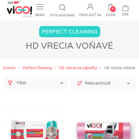
favorite
0
B2B
MENU
PRIHLÁSIŤ SA
KOŠÍK
VYHĽADÁVANIE
PERFECT CLEANING
HD VRECIA VOŇAVÉ
Domov
Perfect Cleaning
HD vrecia na odpadky
HD Vrecia voňavé
Filter