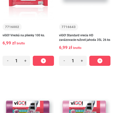
7716002
7716643
viGO! Vrecká na plienky 100 ks.
viGO! Standard vrecia HD
zaväzovacie ružové jahoda 35L 26 ks
6,99 zł
brutto
6,99 zł
brutto
-
+
-
+