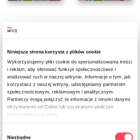
7716644
7716662
viGO! Standard vrecia HD
viGO! Štandard HD vrecia
zaväzovacie fialové levanduľa 35L 26
zaväzovacie ružové jahoda 60L 18
Niniejsza strona korzysta z plików cookie
ks
kusov
Wykorzystujemy pliki cookie do spersonalizowania treści
9,79 zł
9,79 zł
brutto
brutto
i reklam, aby oferować funkcje społecznościowe i
analizować ruch w naszej witrynie. Informacje o tym, jak
-
+
-
+
korzystasz z naszej witryny, udostępniamy partnerom
społecznościowym, reklamowym i analitycznym.
Partnerzy mogą połączyć te informacje z innymi danymi
otrzymanymi od Ciebie lub uzyskanymi podczas
korzystania z ich usług.
Wybór
Vaky Fragrance HD vám poskytnú
Niezbędne
zgody