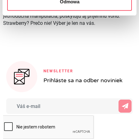
Odmowa
srdcia našich klientov. Je to sotva prekvapujúce, pretože
okrem štandardných funkcií, ako je kvalita, trvanlivosť a
jednoduchá manipulácia, poskytujú aj príjemnú vôňu.
Strawberry? Prečo nie! Výber je len na vás.
NEWSLETTER
Prihláste sa na odber noviniek