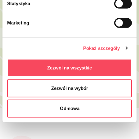
Statystyka
Marketing
7315152
7315336
viGO! Bio sada papierové tácky
viGO! BIO Box pikniková sada 36
13x20cm (20) + drevené vidličky (6) a
častí
Pokaż szczegóły
nože (6)
19,99 zł
brutto
11,99 zł
brutto
Zezwól na wszystkie
-
+
-
+
Zezwól na wybór
Odmowa