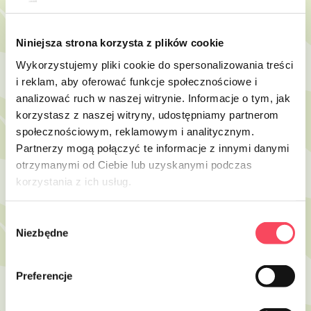
Niniejsza strona korzysta z plików cookie
7315149
7315151
Wykorzystujemy pliki cookie do spersonalizowania treści
viGO! Bio sada papierové tácky
viGO! Bio sada papierové tácky
i reklam, aby oferować funkcje społecznościowe i
13x20cm (36) + drevené vidličky (6) a
13x20cm (20) + drevené vidličky (6) a
analizować ruch w naszej witrynie. Informacje o tym, jak
nože (6)
nože (6)
korzystasz z naszej witryny, udostępniamy partnerom
11,99 zł
11,99 zł
brutto
brutto
społecznościowym, reklamowym i analitycznym.
Partnerzy mogą połączyć te informacje z innymi danymi
-
+
-
+
otrzymanymi od Ciebie lub uzyskanymi podczas
korzystania z ich usług.
Wybór
Niezbędne
zgody
Preferencje