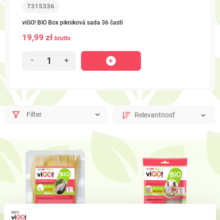
7315336
viGO! BIO Box pikniková sada 36 častí
19,99 zł
brutto
-
+
Filter