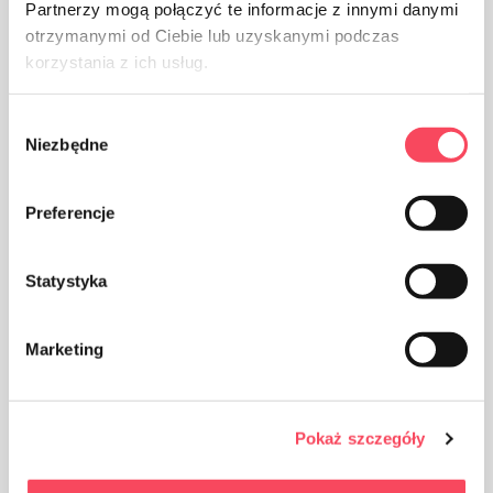
Partnerzy mogą połączyć te informacje z innymi danymi
4 coxas de frango ou 2 peitos
otrzymanymi od Ciebie lub uzyskanymi podczas
korzystania z ich usług.
5–6 batatas
2 cenouras
Wybór
Niezbędne
zgody
1 curgete
Preferencje
1 pimento
1 cebola
Statystyka
4 dentes de alho
Marketing
3 colheres de sopa de azeite
1 colher de chá de colorau doce
Pokaż szczegóły
1 colher de chá de colorau picante