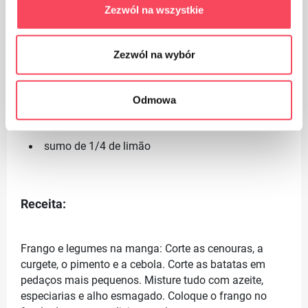
Zezwól na wszystkie
1 colher de chá de ervas da Provença
sal, pimenta
Zezwól na wybór
200 g de iogurte natural
Odmowa
1 colher de sopa de endro picado
sumo de 1/4 de limão
Receita:
Frango e legumes na manga: Corte as cenouras, a
curgete, o pimento e a cebola. Corte as batatas em
pedaços mais pequenos. Misture tudo com azeite,
especiarias e alho esmagado. Coloque o frango no