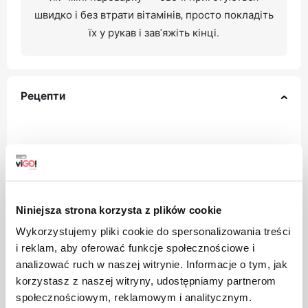
швидко і без втрати вітамінів, просто покладіть
їх у рукав і зав'яжіть кінці.
Рецепти
Frango com legumes assado em manga,
servido com batatas assadas e molho de
iogurte caseiro
Niniejsza strona korzysta z plików cookie
Wykorzystujemy pliki cookie do spersonalizowania treści
i reklam, aby oferować funkcje społecznościowe i
Ingredientes:
analizować ruch w naszej witrynie. Informacje o tym, jak
korzystasz z naszej witryny, udostępniamy partnerom
społecznościowym, reklamowym i analitycznym.