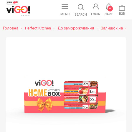
0
B2B
MENU
LOGIN
CART
SEARCH
Головна
Perfect Kitchen
До заморожування
Залишок на
v