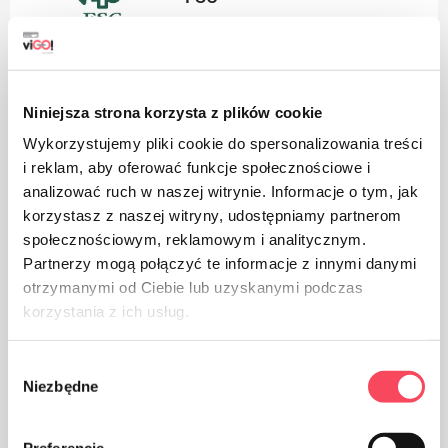
Niniejsza strona korzysta z plików cookie
Die Vorteile der
Wykorzystujemy pliki cookie do spersonalizowania treści
Ersetzt das zeitaufwendige Einfetten von
i reklam, aby oferować funkcje społecznościowe i
Blechen
analizować ruch w naszej witrynie. Informacje o tym, jak
korzystasz z naszej witryny, udostępniamy partnerom
społecznościowym, reklamowym i analitycznym.
Entwickelt für fettfreies Backen
Partnerzy mogą połączyć te informacje z innymi danymi
otrzymanymi od Ciebie lub uzyskanymi podczas
korzystania z ich usług.
Klebt nicht an Teig und Form
Wybór
Niezbędne
zgody
Es schützt das Blech vor Schmutz
Preferencje