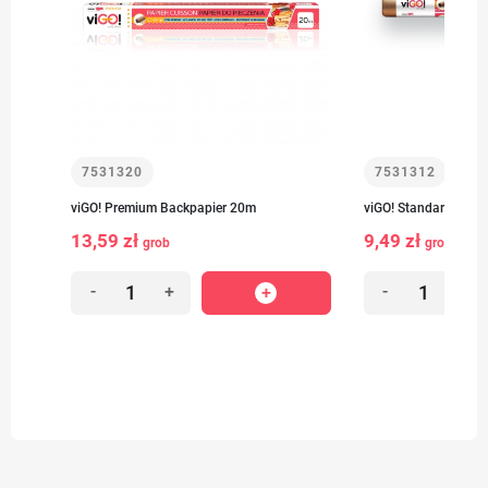
7531320
7531312
viGO! Premium Backpapier 20m
viGO! Standard-Back
13,59 zł
9,49 zł
grob
grob
-
+
-
+