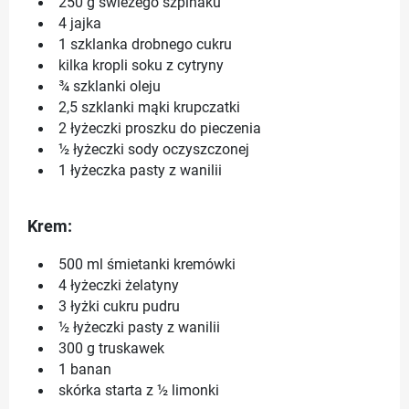
250 g świeżego szpinaku
4 jajka
1 szklanka drobnego cukru
kilka kropli soku z cytryny
¾ szklanki oleju
2,5 szklanki mąki krupczatki
2 łyżeczki proszku do pieczenia
½ łyżeczki sody oczyszczonej
1 łyżeczka pasty z wanilii
Krem:
500 ml śmietanki kremówki
4 łyżeczki żelatyny
3 łyżki cukru pudru
½ łyżeczki pasty z wanilii
300 g truskawek
1 banan
skórka starta z ½ limonki