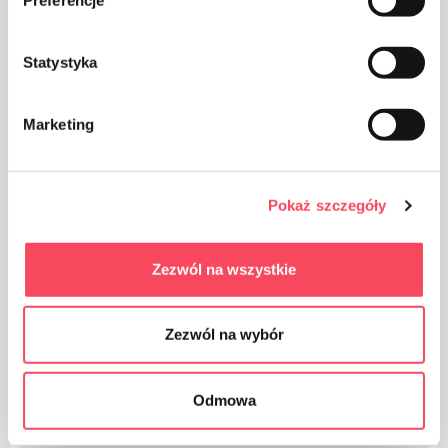
Perfekt zum Backen von Kuchen, Torten,
Pizza und anderem Gebäck
Statystyka
Verhindert das Backen
Marketing
Kann auf beiden Seiten verwendet werden
Pokaż szczegóły
Zezwól na wszystkie
Gilt für
Zezwól na wybór
Odmowa
Backpapier wird ... kosmetisch verwendet. Es kann