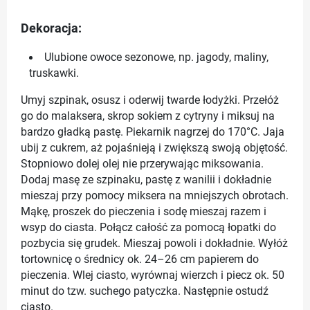
Dekoracja:
Ulubione owoce sezonowe, np. jagody, maliny,
truskawki.
Umyj szpinak, osusz i oderwij twarde łodyżki. Przełóż
go do malaksera, skrop sokiem z cytryny i miksuj na
bardzo gładką pastę. Piekarnik nagrzej do 170°C. Jaja
ubij z cukrem, aż pojaśnieją i zwiększą swoją objętość.
Stopniowo dolej olej nie przerywając miksowania.
Dodaj masę ze szpinaku, pastę z wanilii i dokładnie
mieszaj przy pomocy miksera na mniejszych obrotach.
Mąkę, proszek do pieczenia i sodę mieszaj razem i
wsyp do ciasta. Połącz całość za pomocą łopatki do
pozbycia się grudek. Mieszaj powoli i dokładnie. Wyłóż
tortownicę o średnicy ok. 24–26 cm papierem do
pieczenia. Wlej ciasto, wyrównaj wierzch i piecz ok. 50
minut do tzw. suchego patyczka. Następnie ostudź
ciasto.