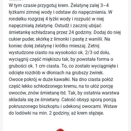
W tym czasie przygotuj krem. Żelatynę zalej 3–4
łyżkami zimnej wody i odstaw do napęcznienia. W
rondelku rozgrzej 4 łyżki wody i rozpuść w niej
napęczniałą żelatynę. Ostudź i zacznij ubijać
śmietankę schładzaną przez 24 godziny. Dodaj do niej
cukier puder, skórkę z limonki i pastę z wanilii. Na
koniec dolej żelatynę i krótko mieszaj. Zetnij
wystudzone ciasto na wysokości ok. 2/3 od dołu,
wyciągnij część miękiszu tak, by powstała forma o
grubości ok. 1 cm ciasta. To, co zostało wyciągnięte i
odcięte rozdrób w dłoniach na grubszy żwirek.
Owoce pokrój w duże kawałki. Na dno ciasta połóż
część lekko schłodzonego kremu, na to ułóż porcję
owoców, znów śmietanę itd. Tak, by ostatnia warstwa
składała się ze śmietany. Całość obsyp sporą porcją
pokruszonego biszkoptu i udekoruj owocami. Wstaw
do lodówki na min. 2 godziny, aż krem stężeje.