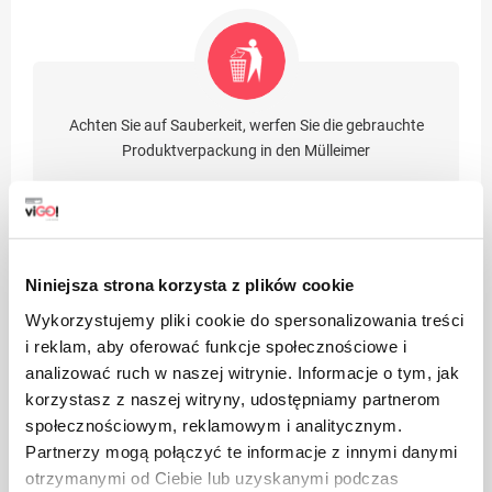
Achten Sie auf Sauberkeit, werfen Sie die gebrauchte
Produktverpackung in den Mülleimer
Niniejsza strona korzysta z plików cookie
Wykorzystujemy pliki cookie do spersonalizowania treści
Geeignet für Recycling
i reklam, aby oferować funkcje społecznościowe i
analizować ruch w naszej witrynie. Informacje o tym, jak
korzystasz z naszej witryny, udostępniamy partnerom
Vorteile
społecznościowym, reklamowym i analitycznym.
Partnerzy mogą połączyć te informacje z innymi danymi
Umweltfreundliches Produkt
otrzymanymi od Ciebie lub uzyskanymi podczas