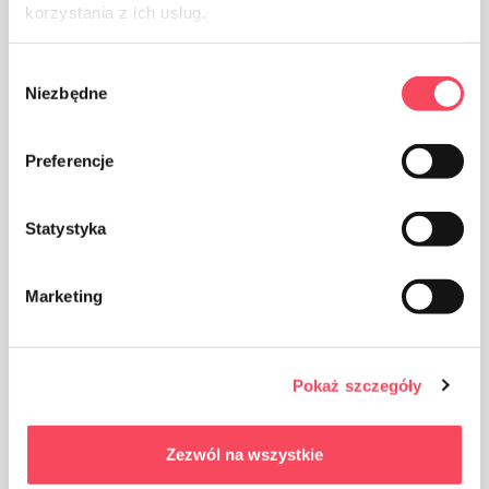
korzystania z ich usług.
Sie sind unter Kompostierungsbedingungen
Wybór
vollständig biologisch abbaubar
Niezbędne
zgody
Hergestellt aus 100% pflanzlichen Zutaten
Preferencje
Statystyka
Perfekt für ein Picknick oder eine Party
Marketing
Die Härte erleichtert das Auftragen und
Servieren von Speisen
Pokaż szczegóły
Langlebig, beständig gegen Wasser, Fett,
Schnitte
Zezwól na wszystkie