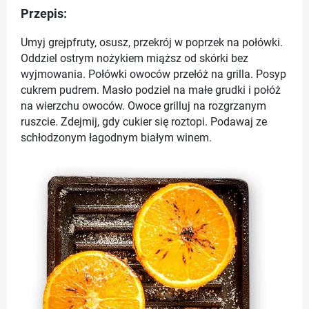
Przepis:
Umyj grejpfruty, osusz, przekrój w poprzek na połówki.
Oddziel ostrym nożykiem miąższ od skórki bez
wyjmowania. Połówki owoców przełóż na grilla. Posyp
cukrem pudrem. Masło podziel na małe grudki i połóż
na wierzchu owoców. Owoce grilluj na rozgrzanym
ruszcie. Zdejmij, gdy cukier się roztopi. Podawaj ze
schłodzonym łagodnym białym winem.