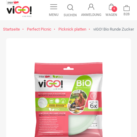
0
B2B
MENU
ANMELDUNG
WAGEN
SUCHEN
Startseite
Perfect Picnic
Picknick platten
viGO! Bio Runde Zuckerro