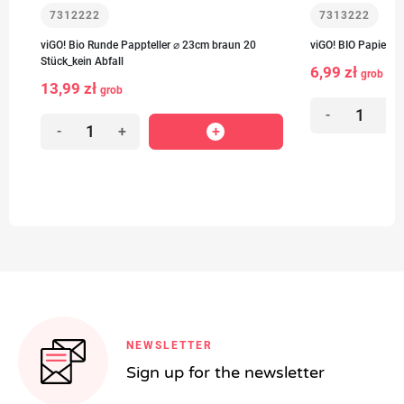
7312222
7313222
viGO! Bio Runde Pappteller ⌀ 23cm braun 20
viGO! BIO Papiers
Stück_kein Abfall
6,99 zł
grob
13,99 zł
grob
-
+
-
+
NEWSLETTER
Sign up for the newsletter