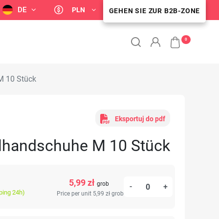
DE
PLN
GEHEN SIE ZUR B2B-ZONE
B2B-KUNDENZONE
0
M 10 Stück
Eksportuj do pdf
ylhandschuhe M 10 Stück
5,99 zł
grob
-
+
ping 24h)
Price per unit 5,99 zł
grob