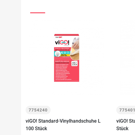
7754240
77540
viGO! Standard-Vinylhandschuhe L
viGO! St
100 Stück
Stück
-
+
-
In den