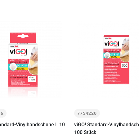
16
7754220
andard-Vinylhandschuhe L 10
viGO! Standard-Vinylhandsc
100 Stück
+
-
+
In den
In den