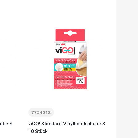
7754012
huhe S
viGO! Standard-Vinylhandschuhe S
10 Stück
-
+
In den