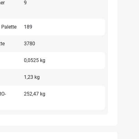
ner
9
 Palette
189
tte
3780
0,0525 kg
1,23 kg
RO-
252,47 kg