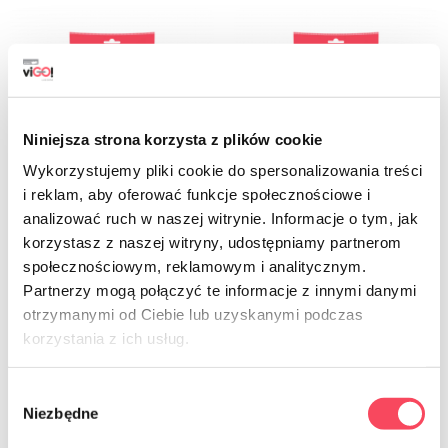
Niniejsza strona korzysta z plików cookie
Wykorzystujemy pliki cookie do spersonalizowania treści
i reklam, aby oferować funkcje społecznościowe i
analizować ruch w naszej witrynie. Informacje o tym, jak
7334115
7334233
korzystasz z naszej witryny, udostępniamy partnerom
społecznościowym, reklamowym i analitycznym.
viGO! Bicchieri Bio Paper con
viGO! Bicchieri in carta Bio con strato
rivestimento a dispersione, bianco,
in PLA, marrone, 330 ml, 6 pezzi
Partnerzy mogą połączyć te informacje z innymi danymi
400 ml, 6 pezzi
otrzymanymi od Ciebie lub uzyskanymi podczas
7,49 zł
brutto
7,99 zł
brutto
korzystania z ich usług.
-
+
-
+
Wybór
Niezbędne
zgody