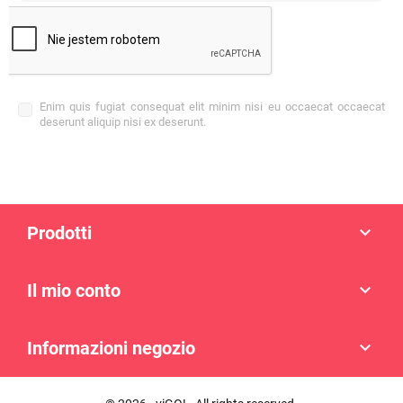
Enim quis fugiat consequat elit minim nisi eu occaecat occaecat
deserunt aliquip nisi ex deserunt.
Prodotti

Il mio conto

Informazioni negozio
