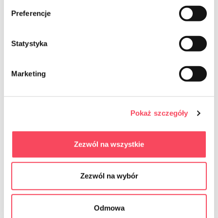
Preferencje
to order
Statystyka
Marketing
Pokaż szczegóły
7334234
7334246
viGO! Bicchieri in carta bio con
viGO! Bicchieri di carta Bio con strato
Zezwól na wszystkie
rivestimento in dispersione 330ml 6
in PLA, marrone, 330 ml, 20 pezzi
pezzi_zero rifiuti
11,99 zł
brutto
Zezwól na wybór
View
-
+
Odmowa