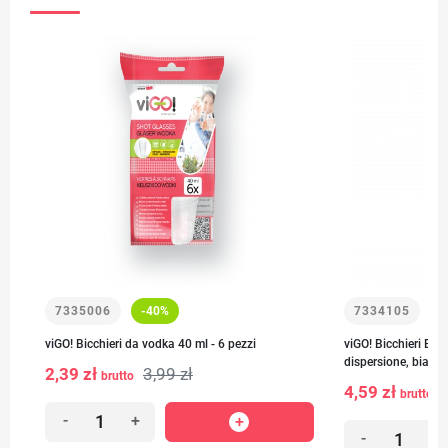
7335006
-40%
7334105
viGO! Bicchieri da vodka 40 ml - 6 pezzi
viGO! Bicchieri Bio
dispersione, bianco
2,39 zł
3,99 zł
brutto
4,59 zł
brutto
-
+
-
+