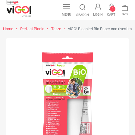
0
B2B
MENU
LOGIN
CART
SEARCH
Home
Perfect Picnic
Tazze
viGO! Bicchieri Bio Paper con rivestimen