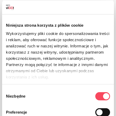
Niniejsza strona korzysta z plików cookie
Il prodotto è destinato al contatto con gli alimenti, non
Wykorzystujemy pliki cookie do spersonalizowania treści
influisce sul gusto e sull'odore del piatto
i reklam, aby oferować funkcje społecznościowe i
analizować ruch w naszej witrynie. Informacje o tym, jak
korzystasz z naszej witryny, udostępniamy partnerom
społecznościowym, reklamowym i analitycznym.
Partnerzy mogą połączyć te informacje z innymi danymi
otrzymanymi od Ciebie lub uzyskanymi podczas
korzystania z ich usług.
Il prodotto può essere riciclato
Wybór
Niezbędne
zgody
Preferencje