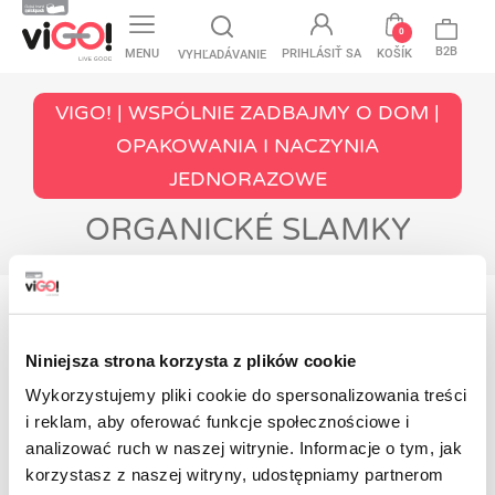
favorite
0
B2B
MENU
PRIHLÁSIŤ SA
KOŠÍK
VYHĽADÁVANIE
VIGO! | WSPÓLNIE ZADBAJMY O DOM |
OPAKOWANIA I NACZYNIA
JEDNORAZOWE
ORGANICKÉ SLAMKY
V ponuke ešte nemáme žiadny produkt
Zostaňte naladení! Akonáhle do ponuky
Niniejsza strona korzysta z plików cookie
pridáme ďalšie produkty, zobrazia sa na tomto
Wykorzystujemy pliki cookie do spersonalizowania treści
mieste.
i reklam, aby oferować funkcje społecznościowe i
Kontakt
analizować ruch w naszej witrynie. Informacje o tym, jak
korzystasz z naszej witryny, udostępniamy partnerom