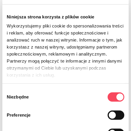
Niniejsza strona korzysta z plików cookie
Wykorzystujemy pliki cookie do spersonalizowania treści
i reklam, aby oferować funkcje społecznościowe i
analizować ruch w naszej witrynie. Informacje o tym, jak
7316020
korzystasz z naszej witryny, udostępniamy partnerom
społecznościowym, reklamowym i analitycznym.
viGO! Bio taniere z cukrovej trstiny,
štvorcové, 20x20cm, 6 kusov
Partnerzy mogą połączyć te informacje z innymi danymi
otrzymanymi od Ciebie lub uzyskanymi podczas
6,99 zł
brutto
korzystania z ich usług.
-
+
Wybór
Niezbędne
zgody
Preferencje