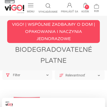
favorite
0
B2B
MENU
PRIHLÁSIŤ SA
KOŠÍK
VYHĽADÁVANIE
VIGO! | WSPÓLNIE ZADBAJMY O DOM |
OPAKOWANIA I NACZYNIA
JEDNORAZOWE
BIODEGRADOVATEĽNÉ
PLATNE
Filter