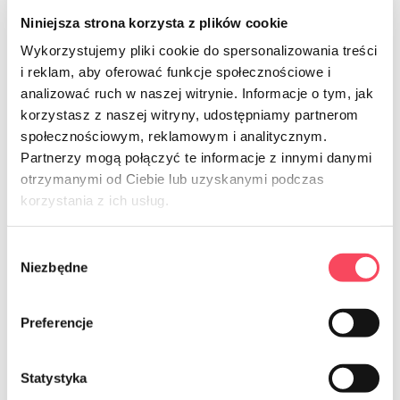
Niniejsza strona korzysta z plików cookie
Wykorzystujemy pliki cookie do spersonalizowania treści
i reklam, aby oferować funkcje społecznościowe i
analizować ruch w naszej witrynie. Informacje o tym, jak
7322200
korzystasz z naszej witryny, udostępniamy partnerom
viGO! Bio nože PLA biele 6 kusov
społecznościowym, reklamowym i analitycznym.
4,99 zł
brutto
Partnerzy mogą połączyć te informacje z innymi danymi
otrzymanymi od Ciebie lub uzyskanymi podczas
-
+
korzystania z ich usług.
Wybór
Niezbędne
zgody
Preferencje
NEWSLETTER
Statystyka
Prihláste sa na odber noviniek