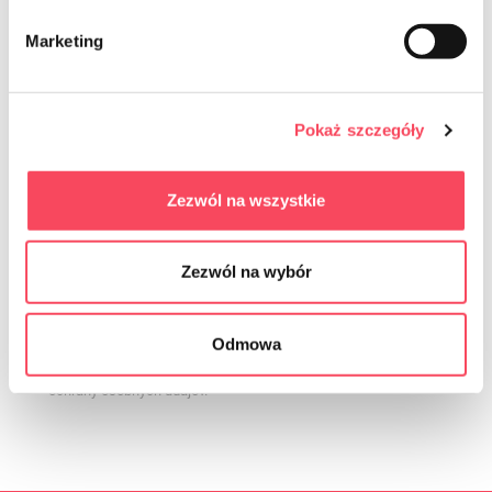
Marketing
Pokaż szczegóły
Zezwól na wszystkie
Súhlasím so zasielaním obchodných informácií prostredníctvom
elektronických komunikačných prostriedkov v zmysle zákona zo
dňa 18.07.2002 o poskytovaní elektronických služieb (Zbierka
Zezwól na wybór
zákonov 2017.1219, konsolidované znenie) na poskytnutú e-mailovú
adresu ohľadom ponúkaných služieb súhlas je dobrovoľný a je
možné ho kedykoľvek odvolať kliknutím na príslušný odkaz na konci
e-mailu. Odvolanie súhlasu nemá vplyv na zákonnosť spracúvania
Odmowa
založeného na súhlase pred jeho odvolaním. Správca spracúva
údaje v súlade s
Zásadami ochrany osobných údajov
. Pravidlá
ochrany osobných údajov.