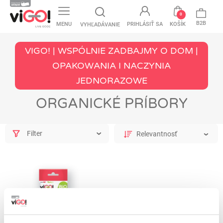
favorite
0
B2B
MENU
PRIHLÁSIŤ SA
KOŠÍK
VYHĽADÁVANIE
VIGO! | WSPÓLNIE ZADBAJMY O DOM |
OPAKOWANIA I NACZYNIA
JEDNORAZOWE
ORGANICKÉ PRÍBORY
Filter