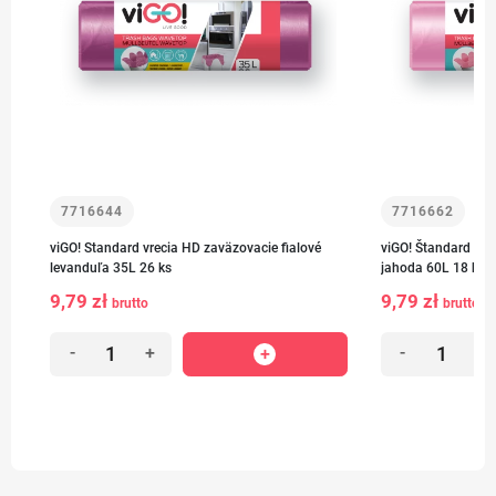
7716644
7716662
viGO! Standard vrecia HD zaväzovacie fialové
viGO! Štandard HD 
levanduľa 35L 26 ks
jahoda 60L 18 kus
9,79 zł
9,79 zł
brutto
brutto
-
+
-
+