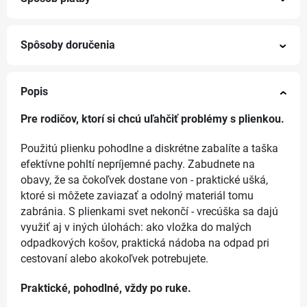
Spôsoby doručenia
Popis
Pre rodičov, ktorí si chcú uľahčiť problémy s plienkou.
Použitú plienku pohodlne a diskrétne zabalíte a taška
efektívne pohltí nepríjemné pachy. Zabudnete na
obavy, že sa čokoľvek dostane von - praktické ušká,
ktoré si môžete zaviazať a odolný materiál tomu
zabránia. S plienkami svet nekončí - vrecúška sa dajú
využiť aj v iných úlohách: ako vložka do malých
odpadkových košov, praktická nádoba na odpad pri
cestovaní alebo akokoľvek potrebujete.
Praktické, pohodlné, vždy po ruke.