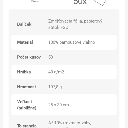
Zmršťovacia fólia, papierový
Balíček
štítok FSC
Materiál
100% bambusové vlákno
Počet kusov
50
Hrúbka
40 g/m2
Hmotnosť
197,8 g
Veľkosť
25 x 30 cm
(približne)
Až 10% (rozmery, váhy,
Tolerancia