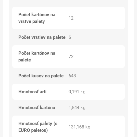
Počet kartónov na
12
vrstve palety
Počet vrstiev na palete
6
Počet kartónov na
72
palete
Počet kusov na palete
648
Hmotnosť arti
0,191 kg
Hmotnosť kartónu
1,544 kg
Hmotnosť palety (s
131,168 kg
EURO paletou)