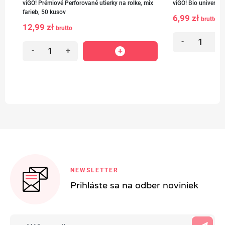
viGO! Prémiové Perforované utierky na rolke, mix
viGO! Bio univerzál
farieb, 50 kusov
6,99 zł
brutto
12,99 zł
brutto
-
+
-
+
NEWSLETTER
Prihláste sa na odber noviniek