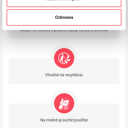
Odmowa
Dbajte na čistotu a použité obaly vyhoďte do koša
Vhodné na recykláciu
Na mokré aj suché použitie