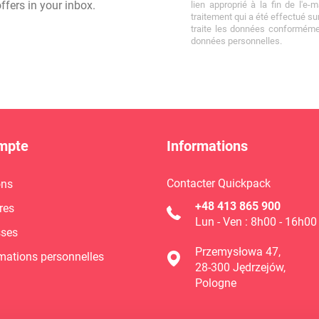
ffers in your inbox.
lien approprié à la fin de l'e-
traitement qui a été effectué su
traite les données conforméme
données personnelles.
mpte
Informations
Contacter Quickpack
ons
+48 413 865 900
res
Lun - Ven : 8h00 - 16h00
sses
Przemysłowa 47,
mations personnelles
28-300 Jędrzejów,
Pologne