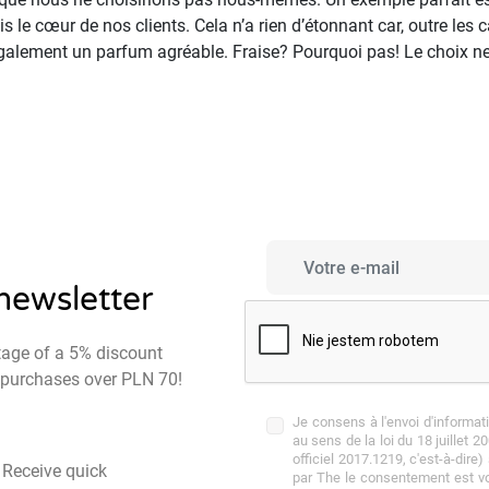
le cœur de nos clients. Cela n’a rien d’étonnant car, outre les ca
nt également un parfum agréable. Fraise? Pourquoi pas! Le choix 
 newsletter
tage of a 5% discount
st purchases over PLN 70!
Je consens à l'envoi d'informa
au sens de la loi du 18 juillet 2
officiel 2017.1219, c'est-à-dire
- Receive quick
par The le consentement est vol