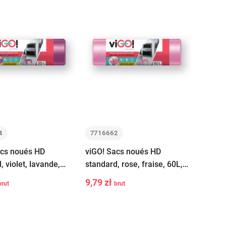
4
7716662
acs noués HD
viGO! Sacs noués HD
, violet, lavande,
standard, rose, fraise, 60L,
pièces
18 pièces
9,79 zł
brut
brut
+
-
+
Ajouter au
Ajouter au
panier
panier