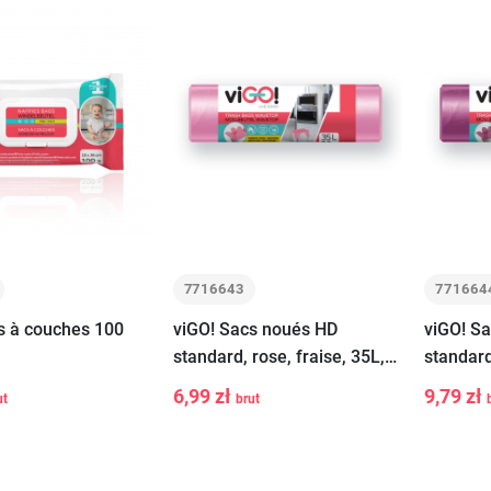
7716643
771664
s à couches 100
viGO! Sacs noués HD
viGO! S
standard, rose, fraise, 35L,
standard
26 pièces
35L, 26 
6,99 zł
9,79 zł
ut
brut
-
+
-
Ajouter au
Ajouter au
panier
panier