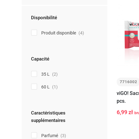
Disponibilité
Produit disponible
(4)
Capacité
35 L
(2)
7716002
60 L
(1)
viGO! Sac
pcs.
6,99 zł
Caractéristiques
br
-
+
supplémentaires
Parfumé
(3)