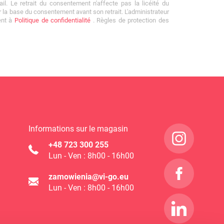
mail. Le retrait du consentement n'affecte pas la licéité du
r la base du consentement avant son retrait. L'administrateur
nt à
Politique de confidentialité
. Règles de protection des
Informations sur le magasin
+48 723 300 255
Lun - Ven : 8h00 - 16h00
zamowienia@vi-go.eu
Lun - Ven : 8h00 - 16h00