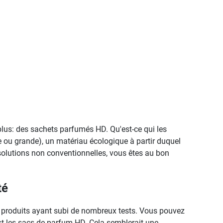
lus: des sachets parfumés HD. Qu'est-ce qui les
te ou grande), un matériau écologique à partir duquel
 solutions non conventionnelles, vous êtes au bon
té
s produits ayant subi de nombreux tests. Vous pouvez
t les sacs de parfum HD. Cela semblerait une