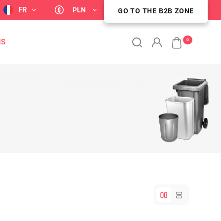
FR
PLN
GO TO THE B2B ZONE
ESPACE CLIENT B2B
0
NS