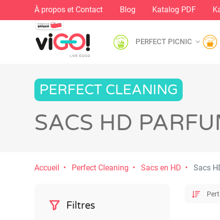
À propos et Contact
Blog
Katalog PDF
Ka
PERFECT PICNIC
PERFECT CLEANING
SACS HD PARF
Accueil
Perfect Cleaning
Sacs en HD
Sacs H
Filtres