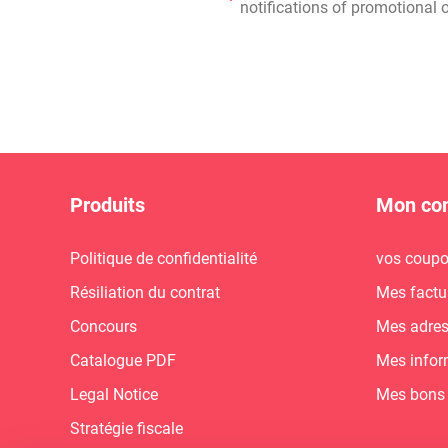
notifications of promotional o
Produits
Mon co
Politique de confidentialité
vos coup
Résiliation du contrat
Mes factu
Concours
Mes adre
Catalogue PDF
Mes infor
Legal Notice
Mes bons
Stratégie fiscale