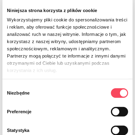
Niniejsza strona korzysta z plików cookie
Wykorzystujemy pliki cookie do spersonalizowania treści
i reklam, aby oferować funkcje społecznościowe i
7316020
analizować ruch w naszej witrynie. Informacje o tym, jak
korzystasz z naszej witryny, udostępniamy partnerom
viGO! Bio taniere z cukrovej trstiny,
štvorcové, 20x20cm, 6 kusov
społecznościowym, reklamowym i analitycznym.
Partnerzy mogą połączyć te informacje z innymi danymi
6,99 zł
brutto
otrzymanymi od Ciebie lub uzyskanymi podczas
korzystania z ich usług.
-
+
Wybór
Niezbędne
zgody
Preferencje
NEWSLETTER
Statystyka
Prihláste sa na odber noviniek