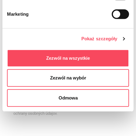
Marketing
Pokaż szczegóły
Zezwól na wszystkie
Súhlasím so zasielaním obchodných informácií prostredníctvom
elektronických komunikačných prostriedkov v zmysle zákona zo
dňa 18.07.2002 o poskytovaní elektronických služieb (Zbierka
Zezwól na wybór
zákonov 2017.1219, konsolidované znenie) na poskytnutú e-mailovú
adresu ohľadom ponúkaných služieb súhlas je dobrovoľný a je
možné ho kedykoľvek odvolať kliknutím na príslušný odkaz na konci
Odmowa
e-mailu. Odvolanie súhlasu nemá vplyv na zákonnosť spracúvania
založeného na súhlase pred jeho odvolaním. Správca spracúva
údaje v súlade s
Zásadami ochrany osobných údajov
. Pravidlá
ochrany osobných údajov.