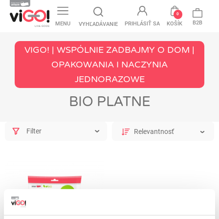
favorite
0
B2B
MENU
PRIHLÁSIŤ SA
KOŠÍK
VYHĽADÁVANIE
VIGO! | WSPÓLNIE ZADBAJMY O DOM |
OPAKOWANIA I NACZYNIA
JEDNORAZOWE
BIO PLATNE
Filter