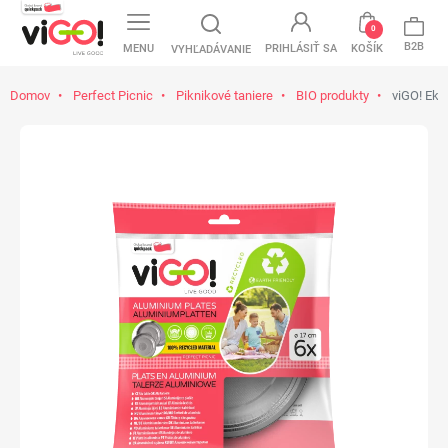
0
B2B
MENU
PRIHLÁSIŤ SA
KOŠÍK
VYHĽADÁVANIE
Domov
Perfect Picnic
Piknikové taniere
BIO produkty
viGO! Eko 