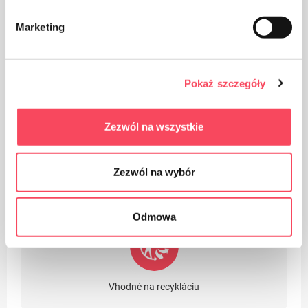
Marketing
Výrobok je určený na styk s potravinami, nemá vplyv na
chuť a vôňu jedla
Pokaż szczegóły
Zezwól na wszystkie
Zezwól na wybór
Dbajte na čistotu a použité obaly vyhoďte do koša
Odmowa
Vhodné na recykláciu