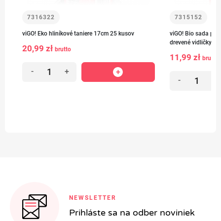
7316322
7315152
viGO! Eko hliníkové taniere 17cm 25 kusov
viGO! Bio sada pap
drevené vidličky (6)
20,99 zł
brutto
11,99 zł
brutto
-
+
-
+
NEWSLETTER
Prihláste sa na odber noviniek