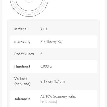
Materiál
ALU
marketing
Piknikowy Raj
Počet kusov
6
Hmotnosť
0,033 g
Veľkosť
ø 17 cm 1,7 cm
(približne)
Až 10% (rozmery, váhy,
Tolerancia
hmotnosť)