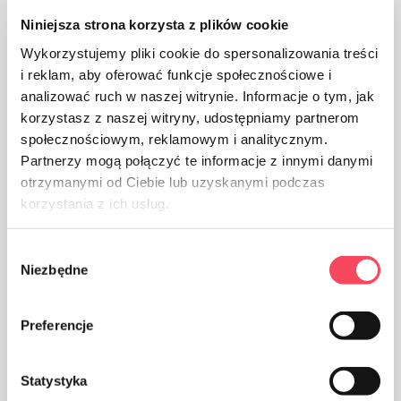
Niniejsza strona korzysta z plików cookie
Wykorzystujemy pliki cookie do spersonalizowania treści
i reklam, aby oferować funkcje społecznościowe i
analizować ruch w naszej witrynie. Informacje o tym, jak
korzystasz z naszej witryny, udostępniamy partnerom
społecznościowym, reklamowym i analitycznym.
Partnerzy mogą połączyć te informacje z innymi danymi
Výrobok je vyrobený z hliníka
otrzymanymi od Ciebie lub uzyskanymi podczas
korzystania z ich usług.
Wybór
Niezbędne
zgody
Obaly vyrobené z polypropylénu PP sú považované
Preferencje
(vedľa PET) za najbezpečnejšie plasty pre naše zdravie
Statystyka