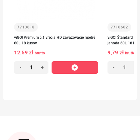
7713618
7716662
viGO! Premium č.1 vrecia HD zaväzovacie modré
viGO! Štandard HD 
60L 18 kusov
jahoda 60L 18 kus
12,59 zł
9,79 zł
brutto
brutto
-
+
-
+