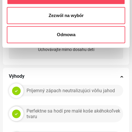
Dbajte na čistotu a použité obaly vyhoďte do koša
Zezwól na wybór
Odmowa
Uchovávajte mimo dosahu detí
Výhody
Príjemný zápach neutralizujúci vôňu jahod
Perfektne sa hodí pre malé koše akéhokoľvek
tvaru