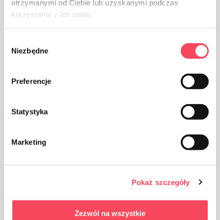
otrzymanymi od Ciebie lub uzyskanymi podczas
korzystania z ich usług.
Výrobok je vyrobený z polyetylénu s vysokou hustotou,
je možné ho recyklovať. Obaly vyrobené z HDPE sú
Wybór
vhodné na opakované použitie (po umytí vlažnou vodou
Niezbędne
zgody
s pridaním neagresívnych čistiacich prostriedkov a bez
použitia abrazív (práškov, pást)
Preferencje
Statystyka
Marketing
Balenie z papiera
Pokaż szczegóły
Zezwól na wszystkie