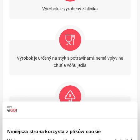
Výrobok je vyrobený z hliníka
Výrobok je určený na styk s potravinami, nemá vplyv na
chuť a vôňu jedla
Obaly vyrobené z polypropylénu PP sú považované
(vedľa PET) za najbezpečnejšie plasty pre naše zdravie
Niniejsza strona korzysta z plików cookie