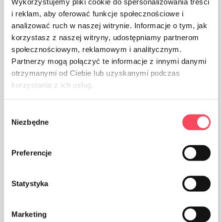
Wykorzystujemy pliki cookie do spersonalizowania treści
i reklam, aby oferować funkcje społecznościowe i
analizować ruch w naszej witrynie. Informacje o tym, jak
korzystasz z naszej witryny, udostępniamy partnerom
społecznościowym, reklamowym i analitycznym.
Dbajte na čistotu a použité obaly vyhoďte do koša
Partnerzy mogą połączyć te informacje z innymi danymi
otrzymanymi od Ciebie lub uzyskanymi podczas
korzystania z ich usług.
Wybór
Niezbędne
zgody
Výrobok je schválený na obchodovanie v krajinách
euroázijskej colnej únie
Preferencje
Statystyka
Výhody
Je široko používaný v kuchyni
Marketing