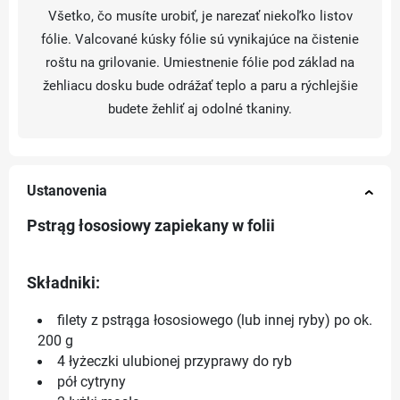
Všetko, čo musíte urobiť, je narezať niekoľko listov
fólie. Valcované kúsky fólie sú vynikajúce na čistenie
roštu na grilovanie. Umiestnenie fólie pod základ na
žehliacu dosku bude odrážať teplo a paru a rýchlejšie
budete žehliť aj odolné tkaniny.
Ustanovenia
Pstrąg łososiowy zapiekany w folii
Składniki:
filety z pstrąga łososiowego (lub innej ryby) po ok.
200 g
4 łyżeczki ulubionej przyprawy do ryb
pół cytryny