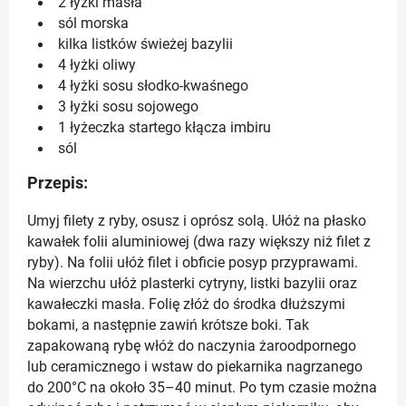
2 łyżki masła
sól morska
kilka listków świeżej bazylii
4 łyżki oliwy
4 łyżki sosu słodko-kwaśnego
3 łyżki sosu sojowego
1 łyżeczka startego kłącza imbiru
sól
Przepis:
Umyj filety z ryby, osusz i oprósz solą. Ułóż na płasko
kawałek folii aluminiowej (dwa razy większy niż filet z
ryby). Na folii ułóż filet i obficie posyp przyprawami.
Na wierzchu ułóż plasterki cytryny, listki bazylii oraz
kawałeczki masła. Folię złóż do środka dłuższymi
bokami, a następnie zawiń krótsze boki. Tak
zapakowaną rybę włóż do naczynia żaroodpornego
lub ceramicznego i wstaw do piekarnika nagrzanego
do 200°C na około 35–40 minut. Po tym czasie można