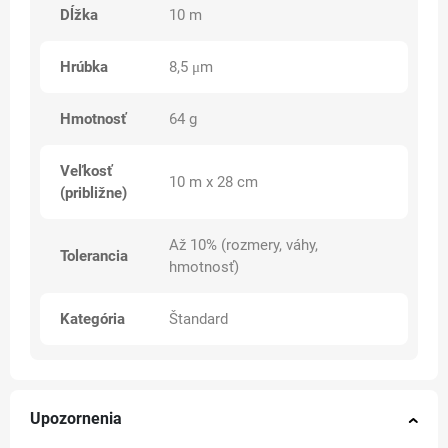
Dĺžka
10 m
Hrúbka
8,5 μm
Hmotnosť
64 g
Veľkosť
10 m x 28 cm
(približne)
Až 10% (rozmery, váhy,
Tolerancia
hmotnosť)
Kategória
Štandard
Upozornenia