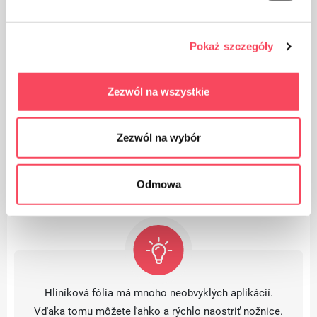
Ideálne na pečenie, naparovanie a grilovanie
Pokaż szczegóły
Jedlá pripravené v ňom si zachovávajú
čerstvú prírodnú chuť, arómu a vitamíny
Zezwól na wszystkie
Zezwól na wybór
Odmowa
Platí pre
Hliníková fólia má mnoho neobvyklých aplikácií.
Vďaka tomu môžete ľahko a rýchlo naostriť nožnice.