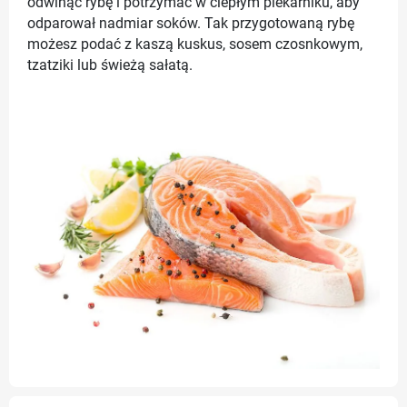
odwinąć rybę i potrzymać w ciepłym piekarniku, aby
odparował nadmiar soków. Tak przygotowaną rybę
możesz podać z kaszą kuskus, sosem czosnkowym,
tzatziki lub świeżą sałatą.