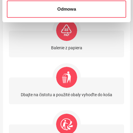
(vedľa PET) za najbezpečnejšie plasty pre naše zdravie
Odmowa
Balenie z papiera
Dbajte na čistotu a použité obaly vyhoďte do koša