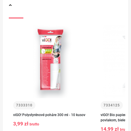
7333310
7334125
viGO! Polystyrénové poháre 300 ml - 10 kusov
viGO! Bio papierov
povlakom, biele, 25
3,99 zł
brutto
14,99 zł
brutto