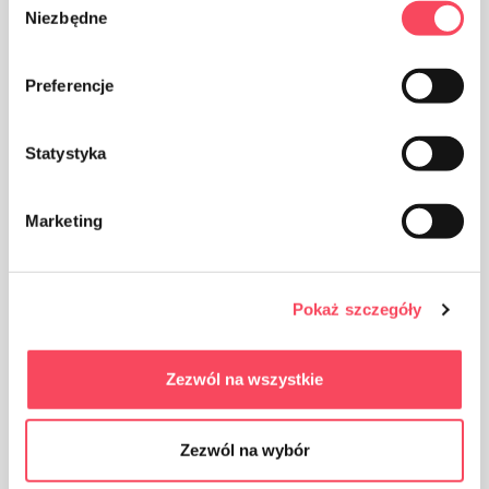
Niezbędne
zgody
Preferencje
Výrobok je určený na styk s potravinami, nemá vplyv na
chuť a vôňu jedla
Statystyka
Marketing
Produkt je možné recyklovať
Pokaż szczegóły
Zezwól na wszystkie
Zezwól na wybór
Obaly vyrobené z polypropylénu PP sú považované