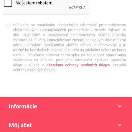
Súhlasím so zasielaním obchodných informácií prostredníctvom
elektronických komunikačných prostriedkov v zmysle zákona zo
dňa 18.07.2002 o poskytovaní elektronických služieb (Zbierka
zákonov 2017.1219, konsolidované znenie) na poskytnutú e-mailovú
adresu ohľadom ponúkaných služieb súhlas je dobrovoľný a je
možné ho kedykoľvek odvolať kliknutím na príslušný odkaz na konci
e-mailu. Odvolanie súhlasu nemá vplyv na zákonnosť spracúvania
založeného na súhlase pred jeho odvolaním. Správca spracúva
údaje v súlade s
Zásadami ochrany osobných údajov
. Pravidlá
ochrany osobných údajov.
Informácie

Môj účet
