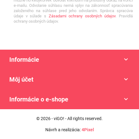
možné ho kedykoľvek odvolať kliknutím na príslušný odkaz na konci
e-mailu. Odvolanie súhlasu nemá vplyv na zákonnosť spracúvania
založeného na súhlase pred jeho odvolaním. Správca spracúva
údaje v súlade s
Zásadami ochrany osobných údajov
. Pravidlá
ochrany osobných údajov.
Informácie

Môj účet

Informácie o e-shope

© 2026 - viGO! - All rights reserved.
Návrh a realizácia:
4Pixel