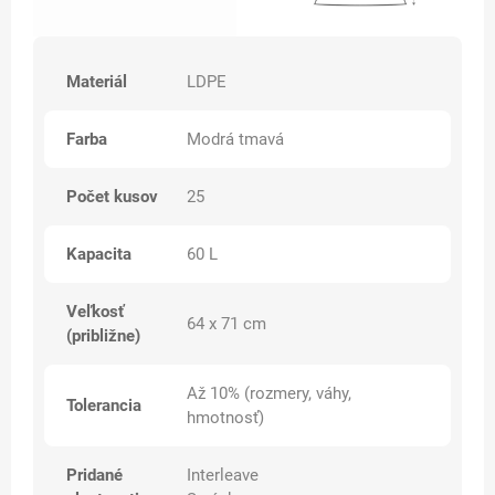
Materiál
LDPE
Farba
Modrá tmavá
Počet kusov
25
Kapacita
60 L
Veľkosť
64 x 71 cm
(približne)
Až 10% (rozmery, váhy,
Tolerancia
hmotnosť)
Pridané
Interleave