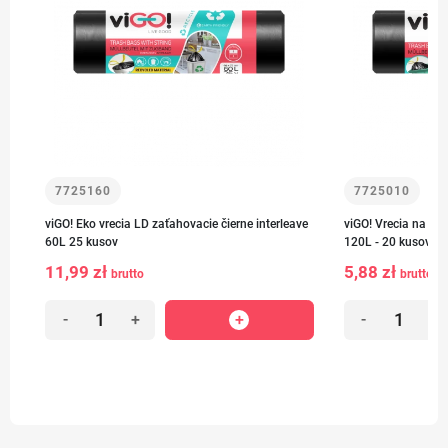
7725160
7725010
-
viGO! Eko vrecia LD zaťahovacie čierne interleave
viGO! Vrecia na od
60L 25 kusov
120L - 20 kusov
11,99 zł
5,88 zł
brutto
brutto
-
+
-
+