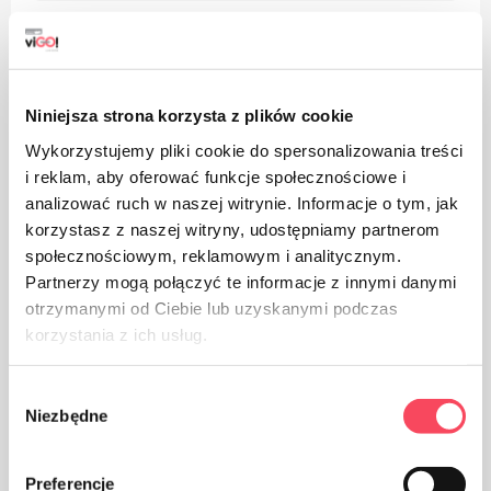
Niniejsza strona korzysta z plików cookie
Balenie z papiera
Wykorzystujemy pliki cookie do spersonalizowania treści
i reklam, aby oferować funkcje społecznościowe i
analizować ruch w naszej witrynie. Informacje o tym, jak
korzystasz z naszej witryny, udostępniamy partnerom
społecznościowym, reklamowym i analitycznym.
Partnerzy mogą połączyć te informacje z innymi danymi
otrzymanymi od Ciebie lub uzyskanymi podczas
Dbajte na čistotu a použité obaly vyhoďte do koša
korzystania z ich usług.
Wybór
Niezbędne
zgody
Preferencje
Uchovávajte mimo dosahu detí