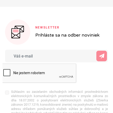
NEWSLETTER
Prihláste sa na odber noviniek
Súhlasím so zasielaním obchodných informácií prostredníctvom
elektronických komunikačných prostriedkov v zmysle zákona zo
dňa 18.07.2002 o poskytovaní elektronických služieb (Zbierka
zákonov 2017.1219, konsolidované znenie) na poskytnutú e-mailovú
adresu ohľadom ponúkaných služieb súhlas je dobrovoľný a je