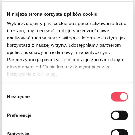
Niniejsza strona korzysta z plików cookie
Wykorzystujemy pliki cookie do spersonalizowania treści
i reklam, aby oferować funkcje społecznościowe i
7561641
7561643
analizować ruch w naszej witrynie. Informacje o tym, jak
viGO! Sacs de congélation Premium
viGO! Sacs de congélation Premium
korzystasz z naszej witryny, udostępniamy partnerom
1L 40 pièces
3L 40 pièces
społecznościowym, reklamowym i analitycznym.
10,99 zł
8,99 zł
brut
brut
Partnerzy mogą połączyć te informacje z innymi danymi
otrzymanymi od Ciebie lub uzyskanymi podczas
-
+
-
+
korzystania z ich usług.
Wybór
Niezbędne
zgody
Preferencje
Statystyka