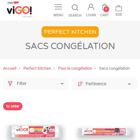
favorite
0
B2B
MENU
LOGIN
CART
SEARCH
PERFECT KITCHEN
SACS CONGÉLATION
Accueil
Perfect Kitchen
Pour la congélation
Sacs congélation
Filter
to order