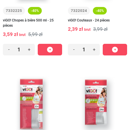
7332225
7322024
-40%
-40%
viGO! Chopes à bière 500 ml - 25
viGO! Couteaux - 24 pièces
pièces
2,39 zł
3,99 zł
brut
3,59 zł
5,99 zł
brut
-
+
-
+