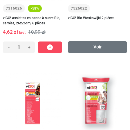
7316026
7526022
-58%
viGO! Assiettes en canne à sucre Bio,
viGO! Bio Woskowijki 2 pièces
carrées, 26x26cm, 6 pièces
4,62 zł
10,99 zł
brut
Voir
-
+