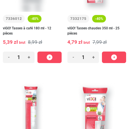
7336012
7332175
-40%
-40%
viGO! Tasses à café 180 ml - 12
viGO! Tasses chaudes 350 ml - 25
pièces
pièces
5,39 zł
8,99 zł
4,79 zł
7,99 zł
brut
brut
-
+
-
+