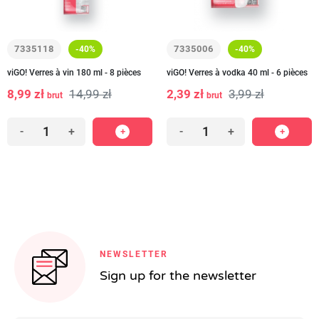
7335118
7335006
-40%
-40%
viGO! Verres à vin 180 ml - 8 pièces
viGO! Verres à vodka 40 ml - 6 pièces
8,99 zł
14,99 zł
2,39 zł
3,99 zł
brut
brut
-
+
-
+
NEWSLETTER
Sign up for the newsletter