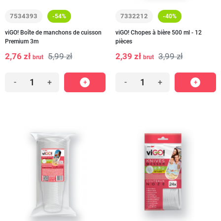
7534393
7332212
-54%
-40%
viGO! Boîte de manchons de cuisson
viGO! Chopes à bière 500 ml - 12
Premium 3m
pièces
2,76 zł
5,99 zł
2,39 zł
3,99 zł
brut
brut
-
+
-
+