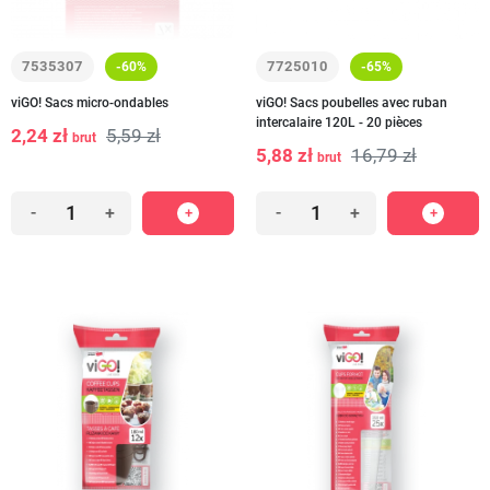
7535307
7725010
-60%
-65%
viGO! Sacs micro-ondables
viGO! Sacs poubelles avec ruban
intercalaire 120L - 20 pièces
2,24 zł
5,59 zł
brut
5,88 zł
16,79 zł
brut
-
+
-
+