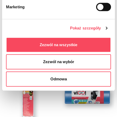
Marketing
7355114
7355125
-40%
-40%
viGO! Récipient avec fermeture 350 ml
viGO! Récipient avec fermeture 500 ml
- 4 pièces
- 20 pièces
Pokaż szczegóły
7,19 zł
11,99 zł
32,99 zł
54,99 zł
brut
brut
Zezwól na wszystkie
-
+
-
+
Zezwól na wybór
Odmowa