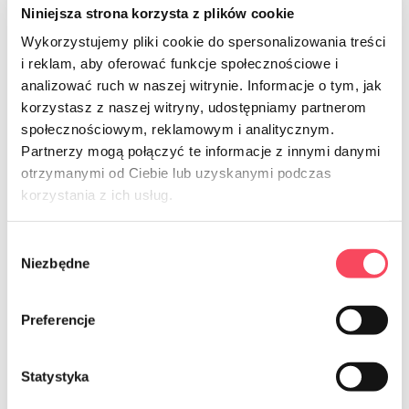
Niniejsza strona korzysta z plików cookie
Wykorzystujemy pliki cookie do spersonalizowania treści
7355075
7355050
-40%
-40%
i reklam, aby oferować funkcje społecznościowe i
viGO! Récipient à salade taille L - 25
viGO! Récipient à salade taille M - 25
analizować ruch w naszej witrynie. Informacje o tym, jak
pièces
pièces
korzystasz z naszej witryny, udostępniamy partnerom
29,99 zł
49,99 zł
25,73 zł
42,89 zł
brut
brut
społecznościowym, reklamowym i analitycznym.
Partnerzy mogą połączyć te informacje z innymi danymi
-
+
-
+
otrzymanymi od Ciebie lub uzyskanymi podczas
korzystania z ich usług.
Wybór
Niezbędne
zgody
Preferencje
Statystyka