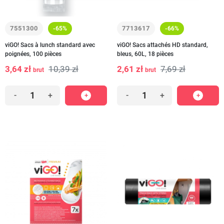
7551300
7713617
-65%
-66%
viGO! Sacs à lunch standard avec
viGO! Sacs attachés HD standard,
poignées, 100 pièces
bleus, 60L, 18 pièces
3,64 zł
10,39 zł
2,61 zł
7,69 zł
brut
brut
-
+
-
+