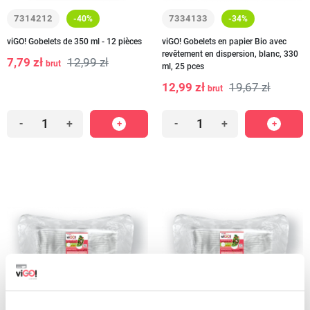
7314212
7334133
-40%
-34%
viGO! Gobelets de 350 ml - 12 pièces
viGO! Gobelets en papier Bio avec
revêtement en dispersion, blanc, 330
7,79 zł
12,99 zł
brut
ml, 25 pces
12,99 zł
19,67 zł
brut
-
+
-
+