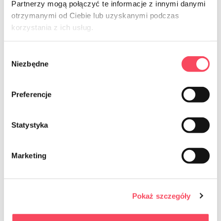
Partnerzy mogą połączyć te informacje z innymi danymi
otrzymanymi od Ciebie lub uzyskanymi podczas
NEWSLETTER
korzystania z ich usług.
Sign up for the newsletter
Wybór
Niezbędne
zgody
Preferencje
Statystyka
Je consens à l'envoi d'informations commerciales par voie de
communication électronique au sens de la loi du 18 juillet 2002
Marketing
relative à la fourniture de services électroniques (Journal officiel
2017.1219, c'est-à-dire) à l'adresse e-mail fournie concernant les
services proposés par The le consentement est volontaire et peut
être retiré à tout moment en cliquant sur le lien approprié à la fin de
Pokaż szczegóły
l'e-mail. Le retrait du consentement n'affecte pas la licéité du
traitement qui a été effectué sur la base du consentement avant
son retrait. L'administrateur traite les données conformément à
Politique de confidentialité
. Règles de protection des données