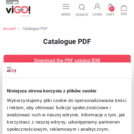
0
B2B
MENU
LOGIN
CART
SEARCH
Accueil
Catalogue PDF
Catalogue PDF
Download the PDF catalog [EN]
Presentation - Innovative LDPE bags - 4 SEASONS [EN]
Niniejsza strona korzysta z plików cookie
Download the HoReCa PDF catalog [EN]
Wykorzystujemy pliki cookie do spersonalizowania treści
i reklam, aby oferować funkcje społecznościowe i
analizować ruch w naszej witrynie. Informacje o tym, jak
korzystasz z naszej witryny, udostępniamy partnerom
społecznościowym, reklamowym i analitycznym.