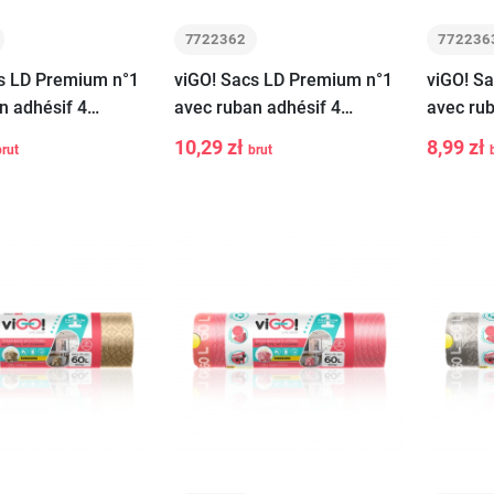
7722362
772236
s LD Premium n°1
viGO! Sacs LD Premium n°1
viGO! S
n adhésif 4
avec ruban adhésif 4
avec rub
SPRING citron
SEASONS SUMMER océan
SEASON
10,29 zł
8,99 zł
brut
brut
-
+
-
10 pcs
60L 10 pcs
gum 60L
Ajouter au
Ajouter au
panier
panier