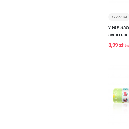
7722334
viGO! Sac
avec ruba
SEASONS 
8,99 zł
br
-
+
35L 15 pc