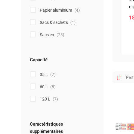
d'
Papier aluminium
(4)
n
18
-
Sacs & sachets
(1)
Sacs en
(23)
Capacité
35 L
(7)
60 L
(8)
120 L
(7)
Caractéristiques
supplémentaires