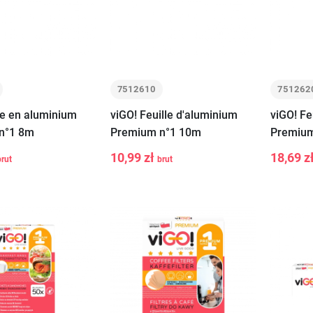
7512610
751262
lle en aluminium
viGO! Feuille d'aluminium
viGO! Fe
n°1 8m
Premium n°1 10m
Premium
10,99 zł
18,69 z
brut
brut
-
+
-
Ajouter au
Ajouter au
panier
panier
(1)