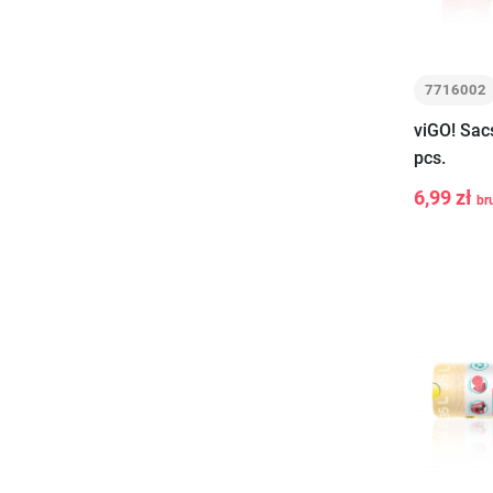
7716002
viGO! Sac
pcs.
6,99 zł
br
-
+