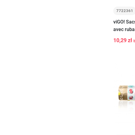
7722361
viGO! Sac
avec ruba
SEASONS 
10,29 zł
-
+
vert 60L 