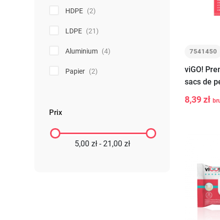
HDPE
(2)
LDPE
(21)
Aluminium
(4)
7541450
viGO! Pre
Papier
(2)
sacs de p
papier 19
8,39 zł
br
-
+
pièces
Prix
5,00 zł - 21,00 zł