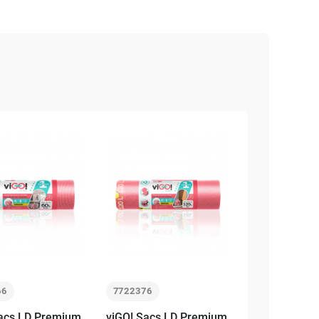
66
7722376
Sacs LD Premium
viGO! Sacs LD Premium