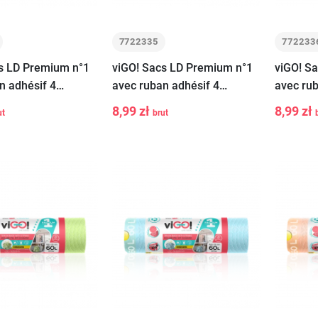
7722335
772233
s LD Premium n°1
viGO! Sacs LD Premium n°1
viGO! S
n adhésif 4
avec ruban adhésif 4
avec rub
WINTER vanille
SEASONS GOLD future 35L
SEASONS
8,99 zł
8,99 zł
ut
brut
-
+
-
s
15 pcs
35L 15 
Ajouter au
Ajouter au
panier
panier