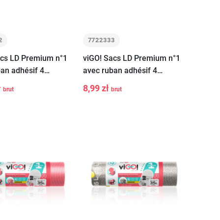
2
7722333
acs LD Premium n°1
viGO! Sacs LD Premium n°1
an adhésif 4
avec ruban adhésif 4
S SUMMER océan
SEASONS AUTUMN bubble
ł
8,99 zł
brut
brut
+
-
+
pcs
gum 35L 15 pcs
Ajouter au
Ajouter au
panier
panier