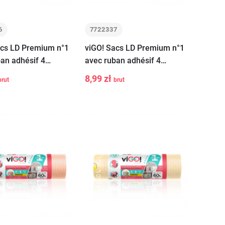
6
7722337
acs LD Premium n°1
viGO! Sacs LD Premium n°1
an adhésif 4
avec ruban adhésif 4
 ORIGINAL fraise
SEASONS SILVER new home
8,99 zł
brut
brut
+
-
+
pcs
35L 15 pcs
Ajouter au
Ajouter au
panier
panier