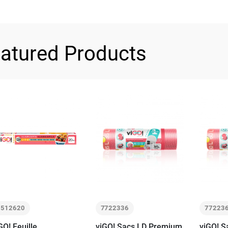
atured Products
7512620
7722336
77223
GO! Feuille
viGO! Sacs LD Premium
viGO! 