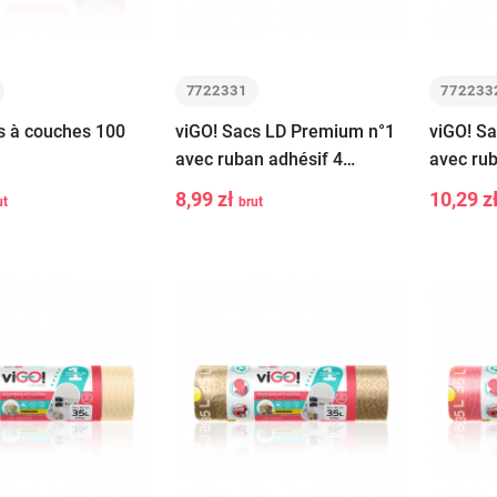
7722331
772233
s à couches 100
viGO! Sacs LD Premium n°1
viGO! S
avec ruban adhésif 4
avec rub
SEASONS SPRING citron
SEASON
8,99 zł
10,29 z
ut
brut
-
+
-
vert 35L 15 pcs
35L 15 
Ajouter au
Ajouter au
panier
panier