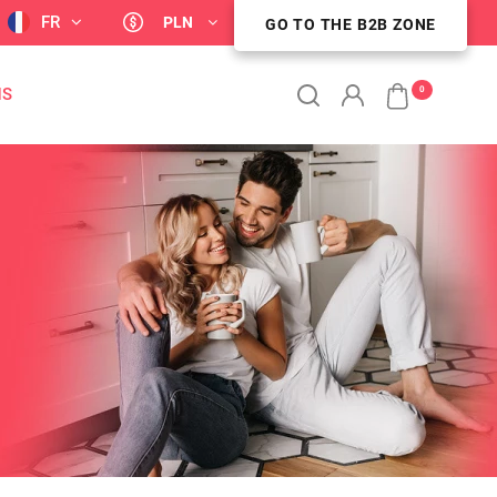
FR
PLN
GO TO THE B2B ZONE
ESPACE CLIENT B2B
0
NS