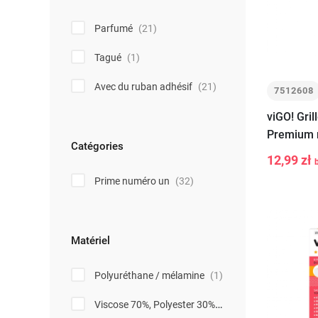
Parfumé
(21)
Tagué
(1)
Avec du ruban adhésif
(21)
7512608
viGO! Gri
Premium 
Catégories
12,99 zł
-
+
Prime numéro un
(32)
Matériel
Polyuréthane / mélamine
(1)
Viscose 70%, Polyester 30%, (Polyquaternium 10 ) Sel d'ammonium IV-rang 15%