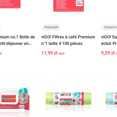
7546300
756421
mium no.1 Boîte de
viGO! Filtres à café Premium
viGO! Sa
etit-déjeuner en
n°1 taille 4 100 pièces
éclair P
x22cm blanc 50
pièces
11,99 zł
9,59 zł
ut
brut
-
+
-
Ajouter au
Ajouter au
panier
panier