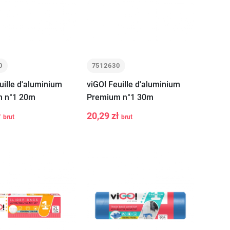
0
7512630
uille d'aluminium
viGO! Feuille d'aluminium
 n°1 20m
Premium n°1 30m
ł
20,29 zł
brut
brut
+
-
+
Ajouter au
Ajouter au
panier
panier