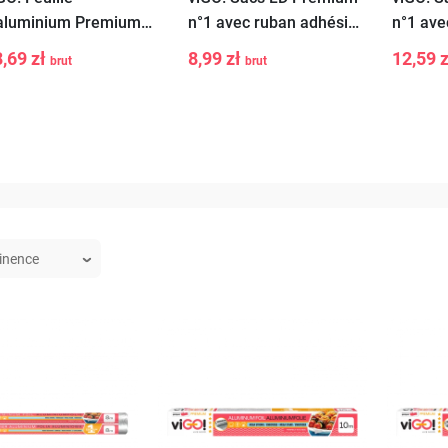
aluminium Premium
n°1 avec ruban adhésif
n°1 ave
°1 20m
4 SEASONS ORIGINAL
4 SEAS
,69 zł
8,99 zł
12,59 
brut
brut
fraise 35L 15 pcs
fraise 
+
-
+
-
Ajouter
Ajouter
au
au
panier
panier