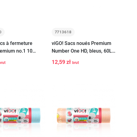
0
7713618
cs à fermeture
viGO! Sacs noués Premium
remium no.1 10
Number One HD, bleus, 60L,
18 pièces
12,59 zł
brut
brut
+
-
+
Ajouter au
Ajouter au
panier
panier