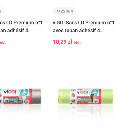
3
7722364
acs LD Premium n°1
viGO! Sacs LD Premium n°1
an adhésif 4
avec ruban adhésif 4
S AUTUMN bubble
SEASONS WINTER vanille
10,29 zł
brut
brut
+
-
+
 10 pcs
60L 10 pcs
Ajouter au
Ajouter au
panier
panier