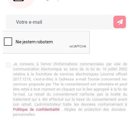
Je consens à l'envoi d'informations commerciales par voie de
communication électronique au sens de la loi du 18 juillet 2002
relative à la fourniture de services électroniques (Journal officiel
2017.1219, c'est-à-dire) à l'adresse e-mail fournie concernant les
services proposés par The le consentement est volontaire et peut
être retiré à tout moment en cliquant sur le lien approprié à la fin de
l'e-mail. Le retrait du consentement n'affecte pas la licéité du
traitement qui a été effectué sur la base du consentement avant
son retrait. L'administrateur traite les données conformément à
Politique de confidentialité
. Règles de protection des données
personnelles.