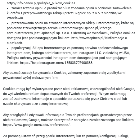
http://info.ceneo.pl/polityka_plikow_cookies.
zamieszczenia opinii o produktach lub zbadania opinii o poziomie zadowolenia
klientów z przeprowadzonego zakupu przez Skąpiec sp. z o.o. z siedzibą we
Wrocławiu.
prezentowania opinii na stronach internetowych Sklepu Internetowego, które są
pobierane z zewnętrznego serwisu internetowego Opineo.pl, którego
administratorem jest Opineo.pl sp. z o.o. z siedzibą we Wrocławiu, Polityka cookies
dostępna jest pod następującym linkiem: http://www.opineo.pl/i/informacje-o-
ciastkach.
popularyzacji Sklepu Internetowego za pomocą serwisu społecznościowego
Instagram.com, którego administratorem jest Instagram LLC. z siedzibą w USA,
Polityka ochrony prywatności Instagram.com dostępna jest pod następującym
linkiem: https://help.instagram.com/155833707900388.
Aby poznać zasady korzystania z Cookies, zalecamy zapoznanie się z politykami
prywatności wyżej wskazanych firm.
Cookies mogą być wykorzystane przez sieci reklamowe, w szczególności sieć Google,
do wyświetlenia reklam dopasowanych do Twoich preferencji. W tym celu mogą
zostać zachowane informacje o sposobie poruszania się przez Ciebie w sieci lub
czasie skorzystania ze strony internetowej.
Aby przeglądać i edytować informacje o Twoich preferencjach, gromadzonych przez
sieć reklamową Google, możesz skorzystać z narzędzia zamieszczonego pod linkiem
https://www.google.com/ads/preferences/.
Za pomocą ustawień przeglądarki internetowej lub za pomocą konfiguracji usługi,