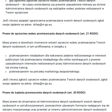
gdy zgłosiłeś/zgłosiłaś sprzeciw wobec przetwarzania Twoich danych
osobowych – do czasu stwierdzenia czy prawnie uzasadnione interesy po stronie
Administratora danych osobowych są nadrzędne wobec podstaw wskazanych w
Twoim sprzeciwie.
Jeśli chcesz zażądać ograniczenia przetwarzania swoich danych osobowych zgłoś
swoje żądanie na adres:
sklep@vi-go.eu
.
Prawo do sprzeciwu wobec przetwarzania danych osobowych (art. 21 RODO)
Masz prawo w dowolnym momencie wnieść sprzeciw wobec przetwarzania Twoich
danych osobowych, w tym profilowania, w związku z:
przetwarzaniem niezbędnym dla wykonania zadania realizowanego w interesie
publicznym lub przetwarzania niezbędnego dla celów wynikających z prawnie
uzasadnionych interesów realizowanych przez Administratora danych osobowych
lub stronę trzecią;
przetwarzaniem na potrzeby marketingu bezpośredniego.
Jeśli chcesz zgłosić sprzeciw wobec przetwarzania Twoich danych osobowych, zgłoś
swoje żądanie na adres:
sklep@vi-go.eu
.
Prawo do żądania przenoszenia danych osobowych (art. 20 RODO)
Masz prawo do otrzymania od Administratora danych osobowych swoich danych
osobowych w ustrukturyzowanym, powszechnie używanym formacie nadającym się do
odczytu maszynowego oraz przesłać je innemu administratorowi danych osobowych.