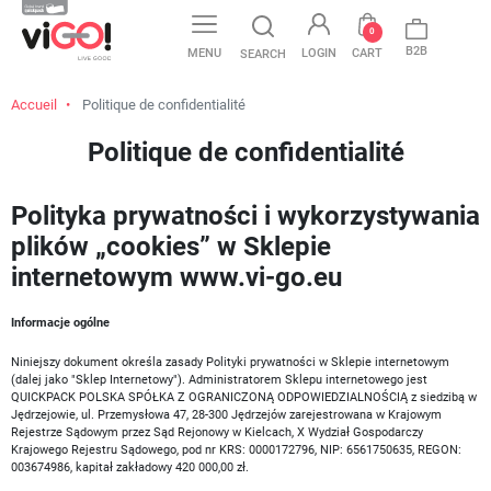
favorite
0
B2B
MENU
LOGIN
CART
SEARCH
Accueil
Politique de confidentialité
Politique de confidentialité
Polityka prywatności i wykorzystywania
plików „cookies” w Sklepie
internetowym www.vi-go.eu
Informacje ogólne
Niniejszy dokument określa zasady Polityki prywatności w Sklepie internetowym
(dalej jako "Sklep Internetowy"). Administratorem Sklepu internetowego jest
QUICKPACK POLSKA SPÓŁKA Z OGRANICZONĄ ODPOWIEDZIALNOŚCIĄ z siedzibą w
Jędrzejowie, ul. Przemysłowa 47, 28-300 Jędrzejów zarejestrowana w Krajowym
Rejestrze Sądowym przez Sąd Rejonowy w Kielcach, X Wydział Gospodarczy
Krajowego Rejestru Sądowego, pod nr KRS: 0000172796, NIP: 6561750635, REGON:
003674986, kapitał zakładowy 420 000,00 zł.