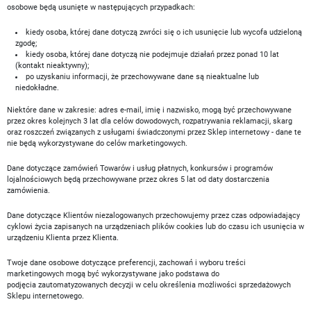
osobowe będą usunięte w następujących przypadkach:
kiedy osoba, której dane dotyczą zwróci się o ich usunięcie lub wycofa udzieloną
zgodę;
kiedy osoba, której dane dotyczą nie podejmuje działań przez ponad 10 lat
(kontakt nieaktywny);
po uzyskaniu informacji, że przechowywane dane są nieaktualne lub
niedokładne.
Niektóre dane w zakresie: adres e-mail, imię i nazwisko, mogą być przechowywane
przez okres kolejnych 3 lat dla celów dowodowych, rozpatrywania reklamacji, skarg
oraz roszczeń związanych z usługami świadczonymi przez Sklep internetowy - dane te
nie będą wykorzystywane do celów marketingowych.
Dane dotyczące zamówień Towarów i usług płatnych, konkursów i programów
lojalnościowych będą przechowywane przez okres 5 lat od daty dostarczenia
zamówienia.
Dane dotyczące Klientów niezalogowanych przechowujemy przez czas odpowiadający
cyklowi życia zapisanych na urządzeniach plików cookies lub do czasu ich usunięcia w
urządzeniu Klienta przez Klienta.
Twoje dane osobowe dotyczące preferencji, zachowań i wyboru treści
marketingowych mogą być wykorzystywane jako podstawa do
podjęcia zautomatyzowanych decyzji w celu określenia możliwości sprzedażowych
Sklepu internetowego.