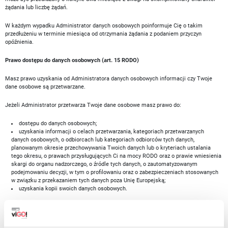
żądania lub liczbę żądań.
W każdym wypadku Administrator danych osobowych poinformuje Cię o takim
przedłużeniu w terminie miesiąca od otrzymania żądania z podaniem przyczyn
opóźnienia.
Prawo dostępu do danych osobowych (art. 15 RODO)
Masz prawo uzyskania od Administratora danych osobowych informacji czy Twoje
dane osobowe są przetwarzane.
Jeżeli Administrator przetwarza Twoje dane osobowe masz prawo do:
dostępu do danych osobowych;
uzyskania informacji o celach przetwarzania, kategoriach przetwarzanych
danych osobowych, o odbiorcach lub kategoriach odbiorców tych danych,
planowanym okresie przechowywania Twoich danych lub o kryteriach ustalania
tego okresu, o prawach przysługujących Ci na mocy RODO oraz o prawie wniesienia
skargi do organu nadzorczego, o źródle tych danych, o zautomatyzowanym
podejmowaniu decyzji, w tym o profilowaniu oraz o zabezpieczeniach stosowanych
w związku z przekazaniem tych danych poza Unię Europejską;
uzyskania kopii swoich danych osobowych.
Jeśli chcesz zażądać dostępu do swoich danych osobowych zgłoś swoje żądanie na
adres:
sklep@vi-go.eu
.