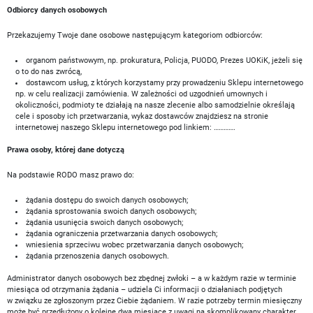
Odbiorcy danych osobowych
Przekazujemy Twoje dane osobowe następującym kategoriom odbiorców:
organom państwowym, np. prokuratura, Policja, PUODO, Prezes UOKiK, jeżeli się
o to do nas zwrócą,
dostawcom usług, z których korzystamy przy prowadzeniu Sklepu internetowego
np. w celu realizacji zamówienia. W zależności od uzgodnień umownych i
okoliczności, podmioty te działają na nasze zlecenie albo samodzielnie określają
cele i sposoby ich przetwarzania, wykaz dostawców znajdziesz na stronie
internetowej naszego Sklepu internetowego pod linkiem: ………….
Prawa osoby, której dane dotyczą
Na podstawie RODO masz prawo do:
żądania dostępu do swoich danych osobowych;
żądania sprostowania swoich danych osobowych;
żądania usunięcia swoich danych osobowych;
żądania ograniczenia przetwarzania danych osobowych;
wniesienia sprzeciwu wobec przetwarzania danych osobowych;
żądania przenoszenia danych osobowych.
Administrator danych osobowych bez zbędnej zwłoki – a w każdym razie w terminie
miesiąca od otrzymania żądania – udziela Ci informacji o działaniach podjętych
w związku ze zgłoszonym przez Ciebie żądaniem. W razie potrzeby termin miesięczny
może być przedłużony o kolejne dwa miesiące z uwagi na skomplikowany charakter