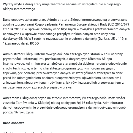
Wyrazy użyte z dużej litery mają znaczenie nadane im w regulaminie niniejszego
Sklepu Internetowego.
Dane osobowe zbierane przez Administratora Sklepu Internetowego są przetwarzane
zgodnie z przepisami Rozporządzenia Parlamentu Europejskiego i Rady (UE) 2016/679
z 27.04.2016 r. w sprawie ochrony osób fizycznych w związku z przetwarzaniem danych
osobowych i w sprawie swobodnego przepływu takich danych oraz uchylenia
dyrektywy 95/46/WE (ogólne rozporządzenie o ochronie danych) (Dz. Urz. UE L 119, s.
1), zwanego dalej: RODO.
Administrator Sklepu internetowego dokłada szczególnych starań w celu ochrony
prywatności i informacji mu przekazanych, a dotyczących Klientów Sklepu
internetowego. Administrator z należytą starannością dobiera i stosuje odpowiednie
środki techniczne, w tym o charakterze programistycznym i organizacyjnym,
zapewniające ochronę przetwarzanych danych, w szczególności zabezpiecza dane
przed ich udostępnieniem osobom nieupoważnionym, ujawnieniem, utraceniem i
zniszczeniem, nieuprawnioną modyfikacją, jak również przed ich przetwarzaniem z
naruszeniem obowiązujących przepisów prawa.
Adresatem Usług dostępnych na stronie internetowej (w szczególności możliwości
złożenia Zamówienia w Sklepie) nie są osoby poniżej 16 roku życia. Administrator
danych osobowych nie przewiduje celowego gromadzenia danych dotyczących osób
poniżej 16 roku życia.
Dane osobowe