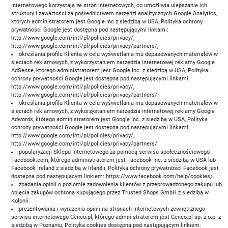
Internetowego korzystają ze stron internetowych, co umożliwia ulepszanie ich
struktury i zawartości za pośrednictwem narzędzi analitycznych Google Analytics,
których administratorem jest Google Inc z siedzibą w USA, Polityka ochrony
prywatności Google jest dostępna pod następującymi linkami:
http://www.google.com/intl/pl/policies/privacy/,
http://www.google.com/intl/pl/policies/privacy/partners/;
określania profilu Klienta w celu wyświetlania mu dopasowanych materiałów w
sieciach reklamowych, z wykorzystaniem narzędzia internetowej reklamy Google
AdSense, którego administratorem jest Google Inc. z siedzibą w USA, Polityka
ochrony prywatności Google jest dostępna pod następującymi linkami:
http://www.google.com/intl/pl/policies/privacy/,
http://www.google.com/intl/pl/policies/privacy/partners/.
określania profilu Klienta w celu wyświetlania mu dopasowanych materiałów w
sieciach reklamowych, z wykorzystaniem narzędzia internetowej reklamy Google
Adwords, którego administratorem jest Google Inc. z siedzibą w USA, Polityka
ochrony prywatności Google jest dostępna pod następującymi linkami:
http://www.google.com/intl/pl/policies/privacy/,
http://www.google.com/intl/pl/policies/privacy/partners/.
popularyzacji Sklepu Internetowego za pomocą serwisu społecznościowego
Facebook.com, którego administratorem jest Facebook Inc. z siedzibą w USA lub
Facebook Ireland z siedzibą w Irlandii, Polityka ochrony prywatności Facebook jest
dostępna pod następującym linkiem: https://www.facebook.com/help/cookies/.
zbadania opinii o poziomie zadowolenia klientów z przeprowadzonego zakupu lub
objęcia zakupów ochroną kupującego przez Trusted Shops GmbH z siedzibą w
Kolonii.
prezentowania i wyrażenia opinii na stronach internetowych zewnętrznego
serwisu internetowego Ceneo.pl, którego administratorem jest Ceneo.pl sp. z o.o. z
siedzibą w Poznaniu, Polityka cookies dostępna pod następującym linkiem: