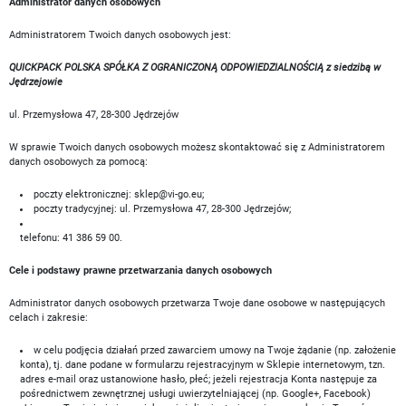
Administrator danych osobowych
Administratorem Twoich danych osobowych jest:
QUICKPACK POLSKA SPÓŁKA Z OGRANICZONĄ ODPOWIEDZIALNOŚCIĄ z siedzibą w
Jędrzejowie
ul. Przemysłowa 47, 28-300 Jędrzejów
W sprawie Twoich danych osobowych możesz skontaktować się z Administratorem
danych osobowych za pomocą:
poczty elektronicznej:
sklep@vi-go.eu
;
poczty tradycyjnej: ul. Przemysłowa 47, 28-300 Jędrzejów;
telefonu: 41 386 59 00.
Cele i podstawy prawne przetwarzania danych osobowych
Administrator danych osobowych przetwarza Twoje dane osobowe w następujących
celach i zakresie:
w celu podjęcia działań przed zawarciem umowy na Twoje żądanie (np. założenie
konta), tj. dane podane w formularzu rejestracyjnym w Sklepie internetowym, tzn.
adres e-mail oraz ustanowione hasło, płeć; jeżeli rejestracja Konta następuje za
pośrednictwem zewnętrznej usługi uwierzytelniającej (np. Google+, Facebook)