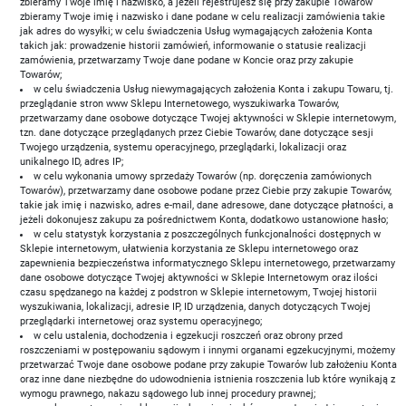
zbieramy Twoje imię i nazwisko, a jeżeli rejestrujesz się przy zakupie Towarów
zbieramy Twoje imię i nazwisko i dane podane w celu realizacji zamówienia takie
jak adres do wysyłki; w celu świadczenia Usług wymagających założenia Konta
takich jak: prowadzenie historii zamówień, informowanie o statusie realizacji
zamówienia, przetwarzamy Twoje dane podane w Koncie oraz przy zakupie
Towarów;
w celu świadczenia Usług niewymagających założenia Konta i zakupu Towaru, tj.
przeglądanie stron www Sklepu Internetowego, wyszukiwarka Towarów,
przetwarzamy dane osobowe dotyczące Twojej aktywności w Sklepie internetowym,
tzn. dane dotyczące przeglądanych przez Ciebie Towarów, dane dotyczące sesji
Twojego urządzenia, systemu operacyjnego, przeglądarki, lokalizacji oraz
unikalnego ID, adres IP;
w celu wykonania umowy sprzedaży Towarów (np. doręczenia zamówionych
Towarów), przetwarzamy dane osobowe podane przez Ciebie przy zakupie Towarów,
takie jak imię i nazwisko, adres e-mail, dane adresowe, dane dotyczące płatności, a
jeżeli dokonujesz zakupu za pośrednictwem Konta, dodatkowo ustanowione hasło;
w celu statystyk korzystania z poszczególnych funkcjonalności dostępnych w
Sklepie internetowym, ułatwienia korzystania ze Sklepu internetowego oraz
zapewnienia bezpieczeństwa informatycznego Sklepu internetowego, przetwarzamy
dane osobowe dotyczące Twojej aktywności w Sklepie Internetowym oraz ilości
czasu spędzanego na każdej z podstron w Sklepie internetowym, Twojej historii
wyszukiwania, lokalizacji, adresie IP, ID urządzenia, danych dotyczących Twojej
przeglądarki internetowej oraz systemu operacyjnego;
w celu ustalenia, dochodzenia i egzekucji roszczeń oraz obrony przed
roszczeniami w postępowaniu sądowym i innymi organami egzekucyjnymi, możemy
przetwarzać Twoje dane osobowe podane przy zakupie Towarów lub założeniu Konta
oraz inne dane niezbędne do udowodnienia istnienia roszczenia lub które wynikają z
wymogu prawnego, nakazu sądowego lub innej procedury prawnej;