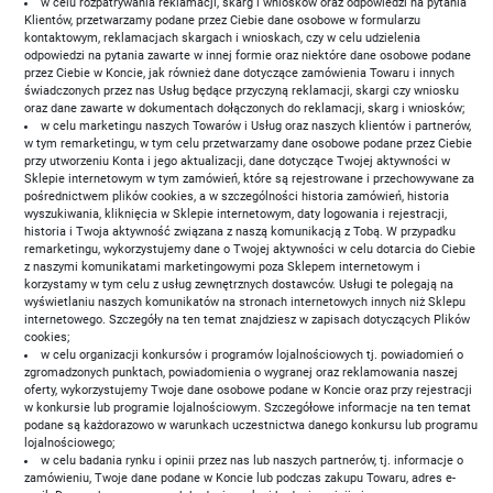
w celu rozpatrywania reklamacji, skarg i wniosków oraz odpowiedzi na pytania
Klientów, przetwarzamy podane przez Ciebie dane osobowe w formularzu
kontaktowym, reklamacjach skargach i wnioskach, czy w celu udzielenia
odpowiedzi na pytania zawarte w innej formie oraz niektóre dane osobowe podane
przez Ciebie w Koncie, jak również dane dotyczące zamówienia Towaru i innych
świadczonych przez nas Usług będące przyczyną reklamacji, skargi czy wniosku
oraz dane zawarte w dokumentach dołączonych do reklamacji, skarg i wniosków;
w celu marketingu naszych Towarów i Usług oraz naszych klientów i partnerów,
w tym remarketingu, w tym celu przetwarzamy dane osobowe podane przez Ciebie
przy utworzeniu Konta i jego aktualizacji, dane dotyczące Twojej aktywności w
Sklepie internetowym w tym zamówień, które są rejestrowane i przechowywane za
pośrednictwem plików cookies, a w szczególności historia zamówień, historia
wyszukiwania, kliknięcia w Sklepie internetowym, daty logowania i rejestracji,
historia i Twoja aktywność związana z naszą komunikacją z Tobą. W przypadku
remarketingu, wykorzystujemy dane o Twojej aktywności w celu dotarcia do Ciebie
z naszymi komunikatami marketingowymi poza Sklepem internetowym i
korzystamy w tym celu z usług zewnętrznych dostawców. Usługi te polegają na
wyświetlaniu naszych komunikatów na stronach internetowych innych niż Sklepu
internetowego. Szczegóły na ten temat znajdziesz w zapisach dotyczących Plików
cookies;
w celu organizacji konkursów i programów lojalnościowych tj. powiadomień o
zgromadzonych punktach, powiadomienia o wygranej oraz reklamowania naszej
oferty, wykorzystujemy Twoje dane osobowe podane w Koncie oraz przy rejestracji
w konkursie lub programie lojalnościowym. Szczegółowe informacje na ten temat
podane są każdorazowo w warunkach uczestnictwa danego konkursu lub programu
lojalnościowego;
w celu badania rynku i opinii przez nas lub naszych partnerów, tj. informacje o
zamówieniu, Twoje dane podane w Koncie lub podczas zakupu Towaru, adres e-