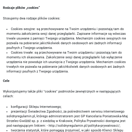
Rodzaje plików „cookies”
Stosujemy dwa rodzaje plików cookies:
Cookies sesyjne: są przechowywane na Twoim urządzeniu i pozostają tam do
momentu zakończenia sesji danej przeglądarki. Zapisane informacje są wówczas
trwale usuwane z pamięci Twojego urządzenia. Mechanizm cookies sesyjnych nie
pozwala na pobieranie jakichkolwiek danych osobowych ani żadnych informacji
poufnych z Twojego urządzenia.
Cookies trwałe: są przechowywane na Twoim urządzeniu i pozostają tam do
momentu ich skasowania. Zakończenie sesji danej przeglądarki lub wyłączenie
urządzenia nie powoduje ich usunięcia z Twojego urządzenia. Mechanizm cookies
trwałych nie pozwala na pobieranie jakichkolwiek danych osobowych ani żadnych
informacji poufnych z Twojego urządzenia.
Cele
Wykorzystujemy także pliki "cookies" podmiotów zewnętrznych w następujących
celach:
konfiguracji Sklepu Internetowego;
prezentacji Świadectwa Zgodności, za pośrednictwem serwisu internetowego
solidnyregulamin.pl, którego administratorem jest GP Kancelaria Poniatowska-Maj
Strzelec-Gwóźdź sp. p. z siedzibą w Krakowie, Polityka Prywatności dostępna jest
pod następującym linkiem: - http://solidnyregulamin.pl/polityka-prywatnosci/;
tworzenia statystyk, które pomagają zrozumieć, w jaki sposób Klienci Sklepu